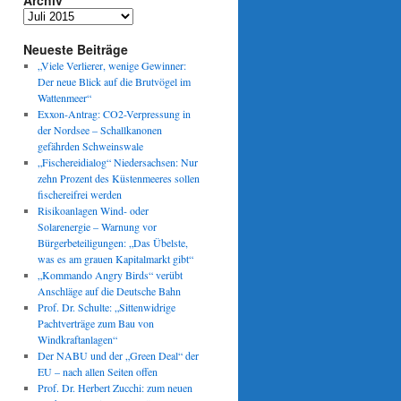
Archiv
Archiv
Neueste Beiträge
„Viele Verlierer, wenige Gewinner:
Der neue Blick auf die Brutvögel im
Wattenmeer“
Exxon-Antrag: CO2-Verpressung in
der Nordsee – Schallkanonen
gefährden Schweinswale
„Fischereidialog“ Niedersachsen: Nur
zehn Prozent des Küstenmeeres sollen
fischereifrei werden
Risikoanlagen Wind- oder
Solarenergie – Warnung vor
Bürgerbeteiligungen: „Das Übelste,
was es am grauen Kapitalmarkt gibt“
„Kommando Angry Birds“ verübt
Anschläge auf die Deutsche Bahn
Prof. Dr. Schulte: „Sittenwidrige
Pachtverträge zum Bau von
Windkraftanlagen“
Der NABU und der „Green Deal“ der
EU – nach allen Seiten offen
Prof. Dr. Herbert Zucchi: zum neuen