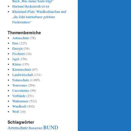
Buch „Was meine Seele trägt“
Hartmut Heckenroth ist tot
Rheinland-Pfalz: Windkraftausbau und
„die Zahl tolerierbarer getöteter
Fledermäuse“
Themenbereiche
Artenschutz
(78)
Ems
(225)
Energie
(54)
Fischerei
(34)
Jagd
(158)
Klima
(155)
Küstenschutz
(67)
Landwirtschaft
(131)
Naturschutz
(1.095)
Tourismus
(294)
Unsortiertes
(59)
Verbände
(251)
Wattenmeer
(512)
Windkraft
(502)
Wolf
(10)
Schlagwörter
BUND
Artenschutz
Bensersiel