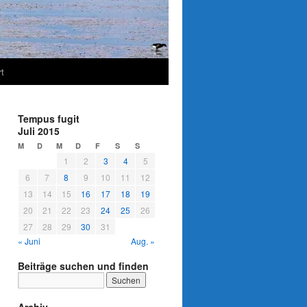
t
Tempus fugit
Juli 2015
M
D
M
D
F
S
S
1
2
3
4
5
6
7
8
9
10
11
12
13
14
15
16
17
18
19
20
21
22
23
24
25
26
27
28
29
30
31
« Juni
Aug. »
Beiträge suchen und finden