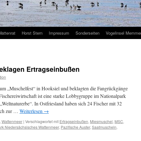
Wattenrat
Horst Stern
Impressum
Sonderseiten
Vogelinsel Memmer
eklagen Ertragseinbußen
tion
zum „Muschelfest“ in Hooksiel und beklagten die Fangrückgänge
 Fischereiwirtschaft ist eine starke Lobbygruppe im Nationalpark
Weltnaturerbe“. In Ostfriesland haben sich 24 Fischer mit 32
ich zur …
Weiterlesen
→
,
Wattenmeer
|
Verschlagwortet mit
Ertragseinbußen
,
Miesmuschel
,
MSC
,
ark Niedersächsisches Wattenmeer
,
Pazifische Auster
,
Saatmuscheln
,
schelfischer