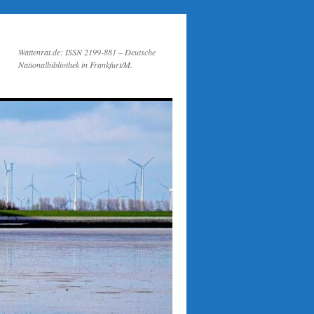
Wattenrat.de: ISSN 2199-881 – Deutsche
Nationalbibliothek in Frankfurt/M.