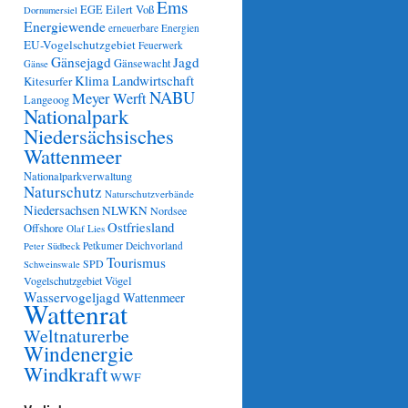
Ems
Eilert Voß
EGE
Dornumersiel
Energiewende
erneuerbare Energien
EU-Vogelschutzgebiet
Feuerwerk
Gänsejagd
Jagd
Gänsewacht
Gänse
Klima
Landwirtschaft
Kitesurfer
NABU
Meyer Werft
Langeoog
Nationalpark
Niedersächsisches
Wattenmeer
Nationalparkverwaltung
Naturschutz
Naturschutzverbände
Niedersachsen
NLWKN
Nordsee
Ostfriesland
Offshore
Olaf Lies
Petkumer Deichvorland
Peter Südbeck
Tourismus
SPD
Schweinswale
Vögel
Vogelschutzgebiet
Wasservogeljagd
Wattenmeer
Wattenrat
Weltnaturerbe
Windenergie
Windkraft
WWF