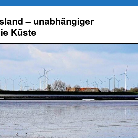
esland – unabhängiger
die Küste