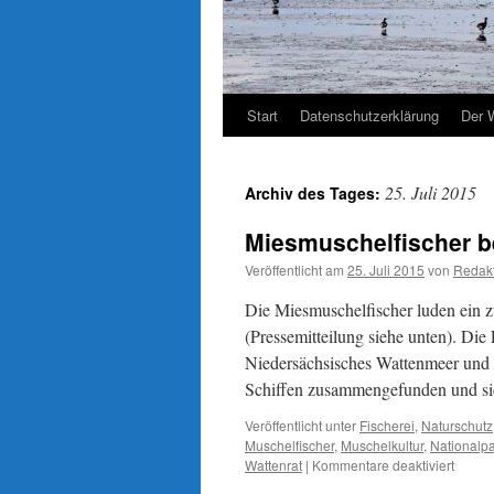
Start
Datenschutzerklärung
Der 
25. Juli 2015
Archiv des Tages:
Miesmuschelfischer b
Veröffentlicht am
25. Juli 2015
von
Redak
Die Miesmuschelfischer luden ein 
(Pressemitteilung siehe unten). Die
Niedersächsisches Wattenmeer und „
Schiffen zusammengefunden und s
Veröffentlicht unter
Fischerei
,
Naturschutz
Muschelfischer
,
Muschelkultur
,
Nationalp
für
Wattenrat
|
Kommentare deaktiviert
Miesmu