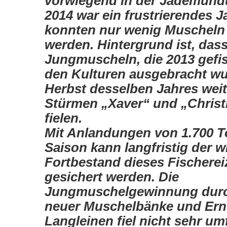
vorwiegend in der Jade­münd
2014 war ein frustrierendes J
konnten nur wenig Muscheln 
werden. Hinter­grund ist, dass
Jungmuscheln, die 2013 gefi
den Kulturen ausgebracht wu
Herbst desselben Jahres wei
Stürmen „Xaver“ und „Christ
fielen.
Mit Anlandungen von 1.700 
Saison kann langfristig der w
Fortbe­stand dieses Fischere
gesichert werden. Die
Jungmuschelgewinnung durc
neuer Muschelbänke und Ern
Langleinen fiel nicht sehr um