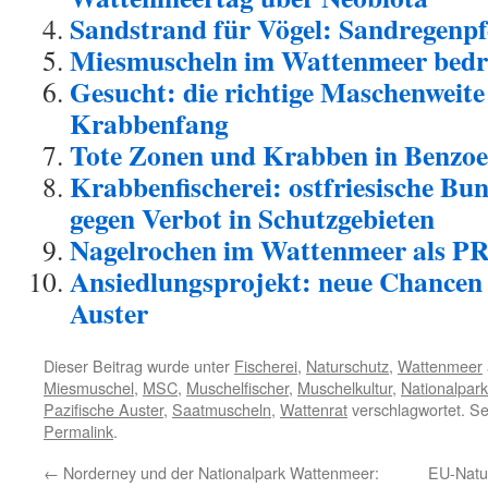
Sandstrand für Vögel: Sandregenpf
Miesmuscheln im Wattenmeer bedr
Gesucht: die richtige Maschenweite
Krabbenfang
Tote Zonen und Krabben in Benzoe
Krabbenfischerei: ostfriesische Bu
gegen Verbot in Schutzgebieten
Nagelrochen im Wattenmeer als P
Ansiedlungsprojekt: neue Chancen 
Auster
Dieser Beitrag wurde unter
Fischerei
,
Naturschutz
,
Wattenmeer
Miesmuschel
,
MSC
,
Muschelfischer
,
Muschelkultur
,
Nationalpar
Pazifische Auster
,
Saatmuscheln
,
Wattenrat
verschlagwortet. Se
Permalink
.
←
Norderney und der Nationalpark Wattenmeer:
EU-Natur