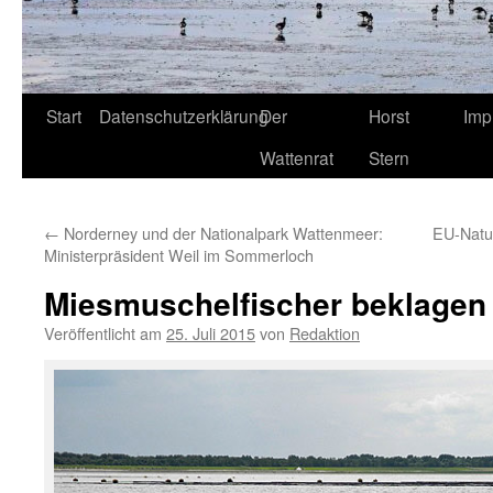
Start
Datenschutzerklärung
Der
Horst
Imp
Wattenrat
Stern
←
Norderney und der Nationalpark Wattenmeer:
EU-Natur
Ministerpräsident Weil im Sommerloch
Miesmuschelfischer beklagen
Veröffentlicht am
25. Juli 2015
von
Redaktion