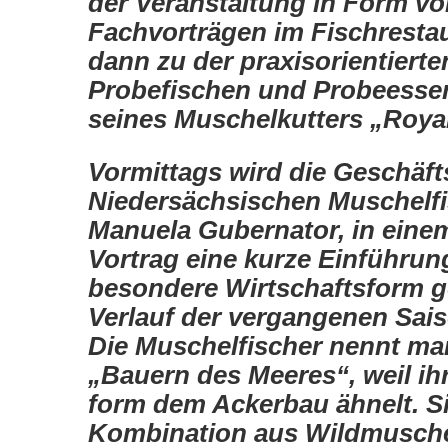
der Veranstaltung in Form vo
Fachvorträgen im Fischresta
dann zu der praxisorientierte
Probefischen und Probeesse
seines Muschelkutters „Royal
Vormittags wird die Geschäft
Niedersächsischen Muschelfi
Manuela Gubernator, in eine
Vortrag eine kurze Einführung
besondere Wirtschaftsform 
Verlauf der vergangenen Sais
Die Muschelfischer nennt ma
„Bauern des Meeres“, weil ih
form dem Ackerbau ähnelt. Sie
Kombination aus Wildmusche