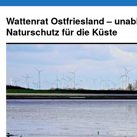
Zum
Inhalt
Wattenrat Ostfriesland – una
springen
Naturschutz für die Küste