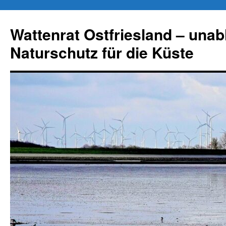
Zum
Inhalt
Wattenrat Ostfriesland – una
springen
Naturschutz für die Küste