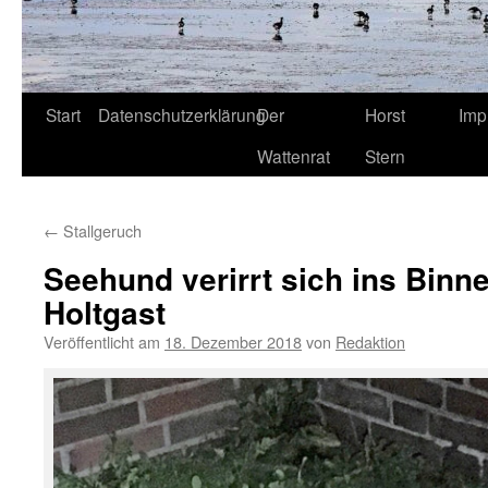
Start
Datenschutzerklärung
Der
Horst
Imp
Wattenrat
Stern
←
Stallgeruch
Seehund verirrt sich ins Binn
Holtgast
Veröffentlicht am
18. Dezember 2018
von
Redaktion