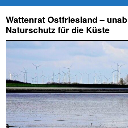
Zum
Inhalt
Wattenrat Ostfriesland – una
springen
Naturschutz für die Küste