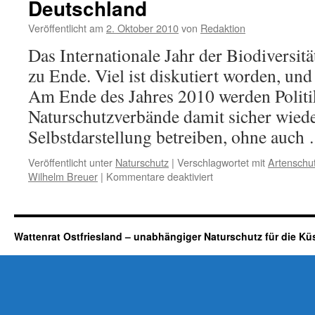
Deutschland
Veröffentlicht am
2. Oktober 2010
von
Redaktion
Das Internationale Jahr der Biodiversitä
zu Ende. Viel ist diskutiert worden, und 
Am Ende des Jahres 2010 werden Politi
Naturschutzverbände damit sicher wiede
Selbstdarstellung betreiben, ohne auc
Veröffentlicht unter
Naturschutz
|
Verschlagwortet mit
Artenschu
für
Wilhelm Breuer
|
Kommentare deaktiviert
Biodiversität:
Das
geplante
Artensterben
Wattenrat Ostfriesland – unabhängiger Naturschutz für die Kü
in
Deutschland