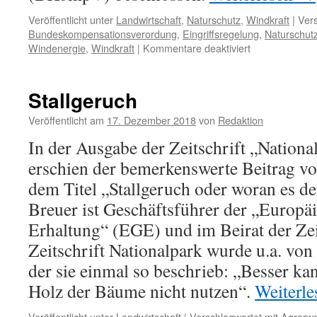
Veröffentlicht unter
Landwirtschaft
,
Naturschutz
,
Windkraft
|
Vers
Bundeskompensationsverordung
,
Eingriffsregelung
,
Naturschut
für
Windenergie
,
Windkraft
|
Kommentare deaktiviert
Bundeskompen
verabschiedet:
Naturschutz
Stallgeruch
im
Fadenkreuz
Veröffentlicht am
17. Dezember 2018
von
Redaktion
In der Ausgabe der Zeitschrift „Nationa
erschien der bemerkenswerte Beitrag v
dem Titel „Stallgeruch oder woran es der
Breuer ist Geschäftsführer der „Europäi
Erhaltung“ (EGE) und im Beirat der Zeit
Zeitschrift Nationalpark wurde u.a. von
der sie einmal so beschrieb: „Besser k
Holz der Bäume nicht nutzen“.
Weiterl
Veröffentlicht unter
Landwirtschaft
|
Verschlagwortet mit
Agrarw