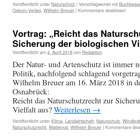
Veröffentlicht unter
Naturschutz
|
Verschlagwortet mit
Buchbesp
für
Oekom-Verlag
,
Wilhelm Breuer
|
Kommentare deaktiviert
Buchti
des
Watten
Vortrag: „Reicht das Natursch
„Die
Sicherung der biologischen Vi
Uhus
vom
Veröffentlicht am
4. April 2018
von
Redaktion
Dom“
Der Natur- und Artenschutz ist immer n
Politik, nachfolgend schlagend vorgetra
Wilhelm Breuer am 16. März 2018 in d
Osnabrück:
Reicht das Naturschutzrecht zur Sicher
Vielfalt aus?
Weiterlesen
→
Veröffentlicht unter
Klima
,
Landwirtschaft
,
Naturschutz
,
Windkraf
Naturschutzrecht
,
Wattenrat
,
Wilhelm Breuer
|
Kommentare deakt