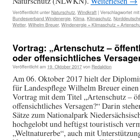
Naturschutz (NLWKN).
Weiterlesen
→
Veröffentlicht unter
Naturschutz
,
Windkraft
|
Verschlagwortet mit
Bundesverband Windenergie
,
Klima
,
Klimaschutz
,
Norddeutsch
Wetter
,
Wilhelm Breuer
,
Windenergie = Klimaschutz = Artensch
Vortrag: „Artenschutz – öffen
oder offensichtliches Versage
Veröffentlicht am
19. Oktober 2017
von
Redaktion
Am 06. Oktober 2017 hielt der Diplom
für Landespflege Wilhelm Breuer eine
Vortrag mit dem Titel „Artenschutz – ö
offensichtliches Versagen?“ Darin stehe
Sätze zum Nationalpark Niedersächsisc
hochgelobt und heftigst touristisch verm
„Weltnaturerbe“, auch mit Unterstützun