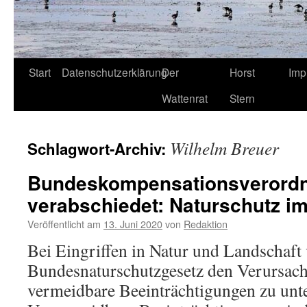
Start
Datenschutzerklärung
Der
Horst
Imp
Wattenrat
Stern
Wilhelm Breuer
Schlagwort-Archiv:
Bundeskompensationsverord
verabschiedet: Naturschutz i
Veröffentlicht am
13. Juni 2020
von
Redaktion
Bei Eingriffen in Natur und Landschaft 
Bundesnaturschutzgesetz den Verursache
vermeidbare Beeinträchtigungen zu unte