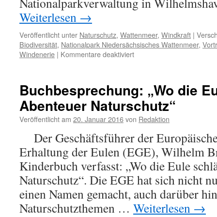
Nationalparkverwaltung in Wilhelmsha
Weiterlesen
→
Veröffentlicht unter
Naturschutz
,
Wattenmeer
,
Windkraft
|
Versch
Biodiversität
,
Nationalpark Niedersächsisches Wattenmeer
,
Vort
für
Windenerie
|
Kommentare deaktiviert
Vortrag:
„Artenschutz
–
Buchbesprechung: „Wo die Eul
öffentliche
Abenteuer Naturschutz“
Aufgabe
oder
Veröffentlicht am
20. Januar 2016
von
Redaktion
offensichtliches
Versagen?“
Der Geschäftsführer der Europäischen
Erhaltung der Eulen (EGE), Wilhelm Br
Kinderbuch verfasst: „Wo die Eule schlä
Naturschutz“. Die EGE hat sich nicht n
einen Namen gemacht, auch darüber hi
Naturschutzthemen …
Weiterlesen
→