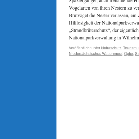
Spaziergänger, auch freilaufende H
Vogelarten von ihren Nestern zu ver
Brutvögel die Nester verlassen, ein
Hilflosigkeit der Nationalparkverw
„Strandbrüterschutz“, der eigentlich
Nationalparkverwaltung in Wilhel
Veröffentlicht unter
Naturschutz
,
Tourismu
Niedersächsisches Wattenmeer
,
Opfer
,
St