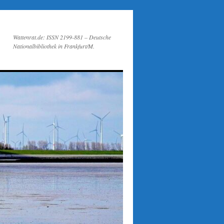
Wattenrat.de: ISSN 2199-881 – Deutsche
Nationalbibliothek in Frankfurt/M.