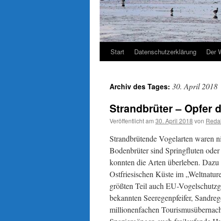
Start
Datenschutzerklärung
Der 
30. April 2018
Archiv des Tages:
Strandbrüter – Opfer
Veröffentlicht am
30. April 2018
von
Reda
Strandbrütende Vogelarten waren n
Bodenbrüter sind Springfluten oder
konnten die Arten überleben. Daz
Ostfriesischen Küste im „Weltnatu
größten Teil auch EU-Vogelschutzge
bekannten Seeregenpfeifer, Sandre
millionenfachen Tourismusübernacht