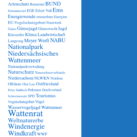
BUND
Artenschutz
Bensersiel
Ems
Eilert Voß
EGE
Dornumersiel
Energiewende
erneuerbare Energien
EU-Vogelschutzgebiet
Feuerwerk
Gänsejagd
Jagd
Gänsewacht
Gänse
Klima
Landwirtschaft
Kitesurfer
NABU
Meyer Werft
Langeoog
Nationalpark
Niedersächsisches
Wattenmeer
Nationalparkverwaltung
Naturschutz
Naturschutzverbände
Niedersachsen
NLWKN
Nordsee
Ostfriesland
Offshore
Olaf Lies
Petkumer Deichvorland
Peter Südbeck
Tourismus
SPD
Schweinswale
Vögel
Vogelschutzgebiet
Wasservogeljagd
Wattenmeer
Wattenrat
Weltnaturerbe
Windenergie
Windkraft
WWF