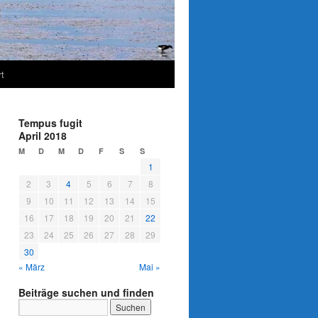
t
Tempus fugit
April 2018
M
D
M
D
F
S
S
1
2
3
4
5
6
7
8
9
10
11
12
13
14
15
16
17
18
19
20
21
22
23
24
25
26
27
28
29
30
« März
Mai »
Beiträge suchen und finden