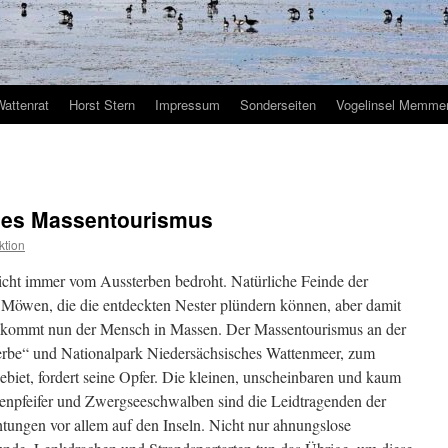
Wattenrat
Horst Stern
Impressum
Sonderseiten
Vogelinsel Memmer
 des Massentourismus
ktion
icht immer vom Aussterben bedroht. Natürliche Feinde der
 Möwen, die die entdeckten Nester plündern können, aber damit
u kommt nun der Mensch in Massen. Der Massentourismus an der
rerbe“ und Nationalpark Niedersächsisches Wattenmeer, zum
biet, fordert seine Opfer. Die kleinen, unscheinbaren und kaum
genpfeifer und Zwergseeschwalben sind die Leidtragenden der
ungen vor allem auf den Inseln. Nicht nur ahnungslose