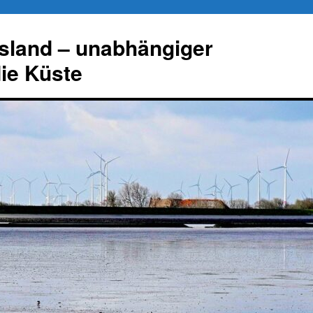
esland – unabhängiger
die Küste