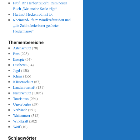
Prof. Dr. Herbert Zucchi: zum neuen
Buch „Was meine Seele trägt“
Hartmut Heckenroth ist tot
Rheinland-Pfalz: Windkraftausbau und
„die Zahl tolerierbarer getöteter
Fledermäuse“
Themenbereiche
Artenschutz
(78)
Ems
(225)
Energie
(54)
Fischerei
(34)
Jagd
(158)
Klima
(155)
Küstenschutz
(67)
Landwirtschaft
(131)
Naturschutz
(1.095)
Tourismus
(294)
Unsortiertes
(59)
Verbände
(251)
Wattenmeer
(512)
Windkraft
(502)
Wolf
(10)
Schlagwörter