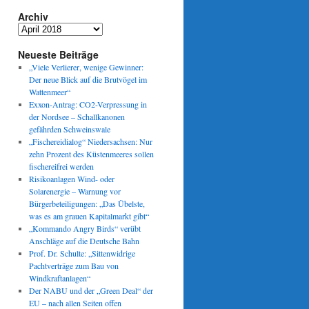
Archiv
Archiv
Neueste Beiträge
„Viele Verlierer, wenige Gewinner:
Der neue Blick auf die Brutvögel im
Wattenmeer“
Exxon-Antrag: CO2-Verpressung in
der Nordsee – Schallkanonen
gefährden Schweinswale
„Fischereidialog“ Niedersachsen: Nur
zehn Prozent des Küstenmeeres sollen
fischereifrei werden
Risikoanlagen Wind- oder
Solarenergie – Warnung vor
Bürgerbeteiligungen: „Das Übelste,
was es am grauen Kapitalmarkt gibt“
„Kommando Angry Birds“ verübt
Anschläge auf die Deutsche Bahn
Prof. Dr. Schulte: „Sittenwidrige
Pachtverträge zum Bau von
Windkraftanlagen“
Der NABU und der „Green Deal“ der
EU – nach allen Seiten offen