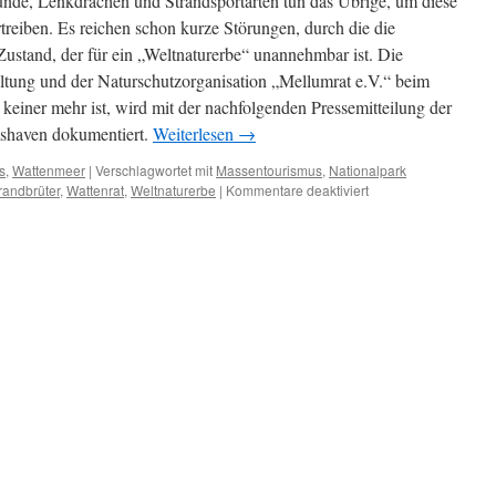
unde, Lenkdrachen und Strandsportarten tun das Übrige, um diese
treiben. Es reichen schon kurze Störungen, durch die die
 Zustand, der für ein „Weltnaturerbe“ unannehmbar ist. Die
altung und der Naturschutzorganisation „Mellumrat e.V.“ beim
 keiner mehr ist, wird mit der nachfolgenden Pressemitteilung der
mshaven dokumentiert.
Weiterlesen
→
s
,
Wattenmeer
|
Verschlagwortet mit
Massentourismus
,
Nationalpark
für
randbrüter
,
Wattenrat
,
Weltnaturerbe
|
Kommentare deaktiviert
Strandbrüter
–
Opfer
des
Massentourismus