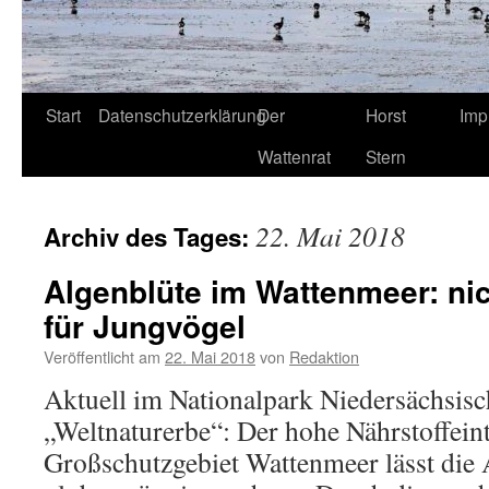
Start
Datenschutzerklärung
Der
Horst
Imp
Wattenrat
Stern
22. Mai 2018
Archiv des Tages:
Algenblüte im Wattenmeer: nic
für Jungvögel
Veröffentlicht am
22. Mai 2018
von
Redaktion
Aktuell im Nationalpark Niedersächsis
„Weltnaturerbe“: Der hohe Nährstoffeint
Großschutzgebiet Wattenmeer lässt die 