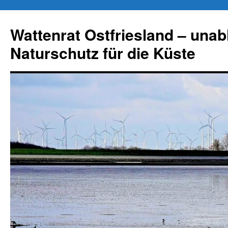
Zum
Inhalt
Wattenrat Ostfriesland – una
springen
Naturschutz für die Küste