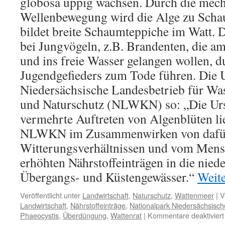
globosa üppig wachsen. Durch die mec
Wellenbewegung wird die Alge zu Scha
bildet breite Schaumteppiche im Watt.
bei Jungvögeln, z.B. Brandenten, die a
und ins freie Wasser gelangen wollen, 
Jugendgefieders zum Tode führen. Die U
Niedersächsische Landesbetrieb für Was
und Naturschutz (NLWKN) so: „Die Urs
vermehrte Auftreten von Algenblüten li
NLWKN im Zusammenwirken von dafür
Witterungsverhältnissen und vom Mens
erhöhten Nährstoffeinträgen in die nied
Übergangs- und Küstengewässer.“
Weit
Veröffentlicht unter
Landwirtschaft
,
Naturschutz
,
Wattenmeer
|
V
Landwirtschaft
,
Nährstoffeinträge
,
Nationalpark Niedersächsisc
Phaeocystis
,
Überdüngung
,
Wattenrat
|
Kommentare deaktiviert