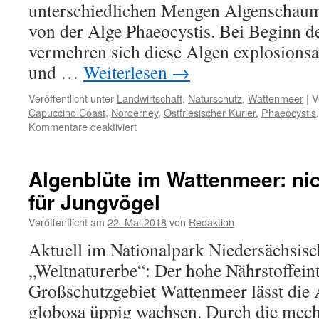
unterschiedlichen Mengen Algenschaum 
von der Alge Phaeocystis. Bei Beginn d
vermehren sich diese Algen explosions
und …
Weiterlesen
→
Veröffentlicht unter
Landwirtschaft
,
Naturschutz
,
Wattenmeer
|
V
Capuccino Coast
,
Norderney
,
Ostfriesischer Kurier
,
Phaeocystis
für
Kommentare deaktiviert
Willkommen
an
der
Algenblüte im Wattenmeer: nic
schäumenden
für Jungvögel
Capuccino-
Coast
Veröffentlicht am
22. Mai 2018
von
Redaktion
Aktuell im Nationalpark Niedersächsis
„Weltnaturerbe“: Der hohe Nährstoffeint
Großschutzgebiet Wattenmeer lässt die 
globosa üppig wachsen. Durch die mec