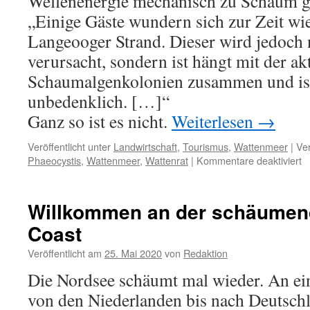
Wellenenergie mechanisch zu Schaum g
„Einige Gäste wundern sich zur Zeit w
Langeooger Strand. Dieser wird jedoch
verursacht, sondern ist hängt mit der ak
Schaumalgenkolonien zusammen und ist
unbedenklich. […]“
Ganz so ist es nicht.
Weiterlesen
→
Veröffentlicht unter
Landwirtschaft
,
Tourismus
,
Wattenmeer
|
Ver
fü
Phaeocystis
,
Wattenmeer
,
Wattenrat
|
Kommentare deaktiviert
W
A
–
Willkommen an der schäumen
ni
Coast
n
a
Veröffentlicht am
25. Mai 2020
von
Redaktion
L
Die Nordsee schäumt mal wieder. An ein
von den Niederlanden bis nach Deutschl