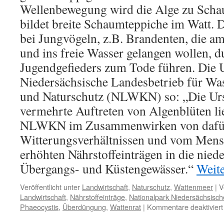
Wellenbewegung wird die Alge zu Scha
bildet breite Schaumteppiche im Watt.
bei Jungvögeln, z.B. Brandenten, die a
und ins freie Wasser gelangen wollen, 
Jugendgefieders zum Tode führen. Die U
Niedersächsische Landesbetrieb für Was
und Naturschutz (NLWKN) so: „Die Urs
vermehrte Auftreten von Algenblüten li
NLWKN im Zusammenwirken von dafür
Witterungsverhältnissen und vom Mens
erhöhten Nährstoffeinträgen in die nied
Übergangs- und Küstengewässer.“
Weit
Veröffentlicht unter
Landwirtschaft
,
Naturschutz
,
Wattenmeer
|
V
Landwirtschaft
,
Nährstoffeinträge
,
Nationalpark Niedersächsisc
Phaeocystis
,
Überdüngung
,
Wattenrat
|
Kommentare deaktiviert