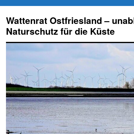
Zum
Inhalt
Wattenrat Ostfriesland – una
springen
Naturschutz für die Küste