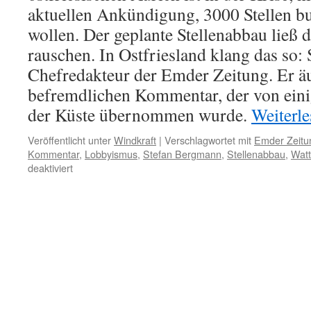
aktuellen Ankündigung, 3000 Stellen bu
wollen. Der geplante Stellenabbau ließ 
rauschen. In Ostfriesland klang das so:
Chefredakteur der Emder Zeitung. Er äu
befremdlichen Kommentar, der von eini
der Küste übernommen wurde.
Weiterl
Veröffentlicht unter
Windkraft
|
Verschlagwortet mit
Emder Zeitu
Kommentar
,
Lobbyismus
,
Stefan Bergmann
,
Stellenabbau
,
Watt
für
deaktiviert
Enercon
und
der
Stellenabbau:
´bigott
´