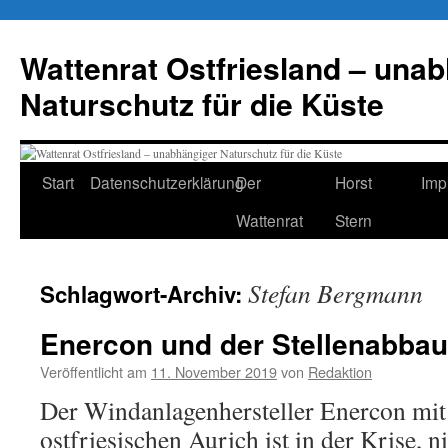
Zum
Inhalt
Wattenrat Ostfriesland – una
springen
Naturschutz für die Küste
Start
Datenschutzerklärung
Der
Horst
Imp
Wattenrat
Stern
Stefan Bergmann
Schlagwort-Archiv:
Enercon und der Stellenabbau:
Veröffentlicht am
11. November 2019
von
Redaktion
Der Windanlagenhersteller Enercon mit
ostfriesischen Aurich ist in der Krise, ni