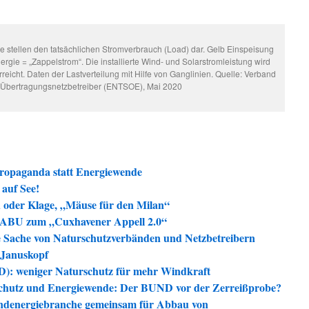
 stellen den tatsächlichen Stromverbrauch (Load) dar. Gelb Einspeisung
rgie = „Zappelstrom“. Die installierte Wind- und Solarstromleistung wird
reicht. Daten der Lastverteilung mit Hilfe von Ganglinien. Quelle: Verband
 Übertragungsnetzbetreiber (ENTSOE), Mai 2020
opaganda statt Energiewende
auf See!
oder Klage, „Mäuse für den Milan“
NABU zum „Cuxhavener Appell 2.0“
 Sache von Naturschutzverbänden und Netzbetreibern
 Januskopf
PD): weniger Naturschutz für mehr Windkraft
chutz und Energiewende: Der BUND vor der Zerreißprobe?
denergiebranche gemeinsam für Abbau von