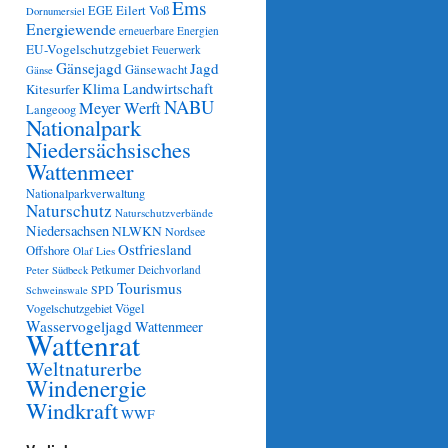
Ems
Eilert Voß
EGE
Dornumersiel
Energiewende
erneuerbare Energien
EU-Vogelschutzgebiet
Feuerwerk
Gänsejagd
Jagd
Gänsewacht
Gänse
Klima
Landwirtschaft
Kitesurfer
NABU
Meyer Werft
Langeoog
Nationalpark
Niedersächsisches
Wattenmeer
Nationalparkverwaltung
Naturschutz
Naturschutzverbände
Niedersachsen
NLWKN
Nordsee
Ostfriesland
Offshore
Olaf Lies
Petkumer Deichvorland
Peter Südbeck
Tourismus
SPD
Schweinswale
Vögel
Vogelschutzgebiet
Wasservogeljagd
Wattenmeer
Wattenrat
Weltnaturerbe
Windenergie
Windkraft
WWF