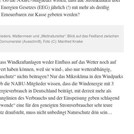
nergien Gesetzes (EEG) jährlich (!) mit mehr als dreißig
er Erneuerbaren zur Kasse gebeten werden?
eders. Wattenmeer und „Weltnaturerbe“: Blick auf das Festland zwischen
Dornumersiel (Ausschnitt), Foto (C): Manfred Knake
ss Windkraftanlagen weder Einfluss auf das Wetter noch auf
rt haben können, weil sie wind-, also nur wetterabhängig,
aschutz“ nichts beitragen? Nur das Mikroklima in den Windparks
 Ob die NABU-Mitglieder wissen, dass die Windenergie mit 3
gieverbrauch in Deutschland beiträgt, mit derzeit mehr als
nglinien des Verbrauchs und der Einspeisung geben schlagend
ewende“ eine für den geneigten Stromverbraucher sehr teure
utz draufsteht, muss nicht unbedingt Naturschutz drin sein…