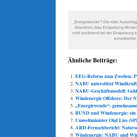
„Energiewende“? Die roten Ausschläge
Solarstrom, blau Einspeisung Windene
nicht annähernd bei der Einspeisung er
europäischer
Ähnliche Beiträge:
EEG-Reform zum Zweiten: Pr
NABU unterstützt Windkraft 
NABU-Geschäftsmodell: Geld 
Windenergie Offshore: Der 
„Energiewende“: gemeinsame
BUND und Windenergie: ein
Umweltminister Olaf Lies (S
ARD-Fernsehbericht: Naturs
Windenergie: NABU und Win