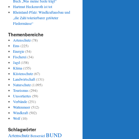
Buch „Was meine Seele trägt“
Hartmut Heckenroth ist tot
Rheinland-Pfalz: Windkraftausbau und
„die Zahl tolerierbarer getöteter
Fledermäuse“
Themenbereiche
Artenschutz
(78)
Ems
(225)
Energie
(54)
Fischerei
(34)
Jagd
(158)
Klima
(155)
Küstenschutz
(67)
Landwirtschaft
(131)
Naturschutz
(1.095)
Tourismus
(294)
Unsortiertes
(59)
Verbände
(251)
Wattenmeer
(512)
Windkraft
(502)
Wolf
(10)
Schlagwörter
BUND
Artenschutz
Bensersiel