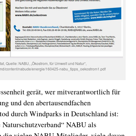
tat, Quelle: NABU, „Ökostrom, für Umwelt und Natur“,
/md/content/nabude/energie/160425-nabu_tipps_oekostrom1.pdf
ssenheit gerät, wer mitverantwortlich für
rung und den abertausendfachen
tod durch Windparks in Deutschland ist:
te Naturschutzverband“ NABU als
b die vielen NABU-Mitglieder, viele davon