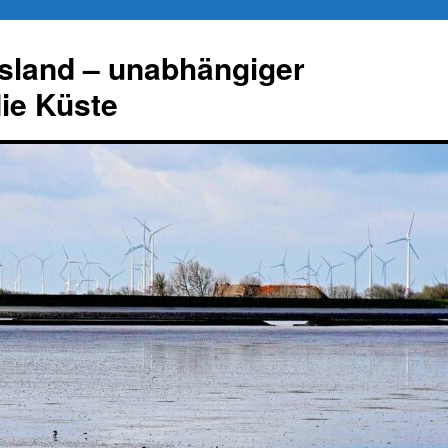
esland – unabhängiger
die Küste