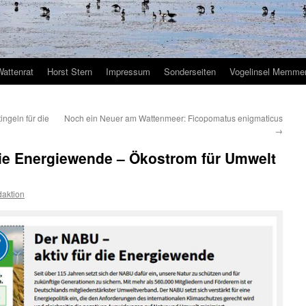
Wattenrat
Horst Stern
Impressum
Sonderseiten
Vogelinsel Memmer
ngeln für die
Noch ein Neuer am Wattenmeer: Ficopomatus enigmaticus
→
die Energiewende – Ökostrom für Umwelt
aktion