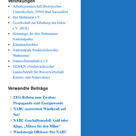
Verlinkungen
Arbeitsgemeinschaft Biologischer
Umweltschutz, 59505 Bad Sassendorf
Der Mellumrat e.V.
Gesellschaft zur Erhaltung der Eulen
e.V. (EGE)
Homepage der drei Wattenmeer-
Nationalparke
Klimanachrichten
Nationalpark Niedersächsisches
Wattenmeer
Naturschutzinitiative e.V.
NLWKN (Niedersächsischer
Landesbetrieb für Wasserwirtschaft,
Küsten- und Naturschutz)
Verwandte Beiträge
EEG-Reform zum Zweiten:
Propaganda statt Energiewende
NABU unterstützt Windkraft auf
See!
NABU-Geschäftsmodell: Geld oder
Klage, „Mäuse für den Milan“
Windenergie Offshore: Der NABU