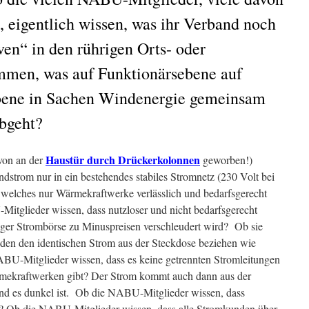
, eigentlich wissen, was ihr Verband noch
ven“ in den rührigen Orts- oder
men, was auf Funktionärsebene auf
bene in Sachen Windenergie gemeinsam
bgeht?
Haustür durch Drückerkolonnen
von an der
geworben!)
indstrom nur in ein bestehendes stabiles Stromnetz (230 Volt bei
 welches nur Wärmekraftwerke verlässlich und bedarfsgerecht
tglieder wissen, dass nutzloser und nicht bedarfsgerecht
iger Strombörse zu Minuspreisen verschleudert wird? Ob sie
en den identischen Strom aus der Steckdose beziehen wie
U-Mitglieder wissen, dass es keine getrennten Stromleitungen
mekraftwerken gibt? Der Strom kommt auch dann aus der
d es dunkel ist. Ob die NABU-Mitglieder wissen, dass
st? Ob die NABU-Mitglieder wissen, dass alle Stromkunden über