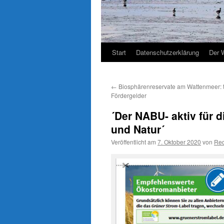
Start
Datenschutzerklärung
Der 
←
Biosphärenreservate am Wattenmeer: ti
Fördergelder
´Der NABU- aktiv für 
und Natur´
Veröffentlicht am
7. Oktober 2020
von
Red