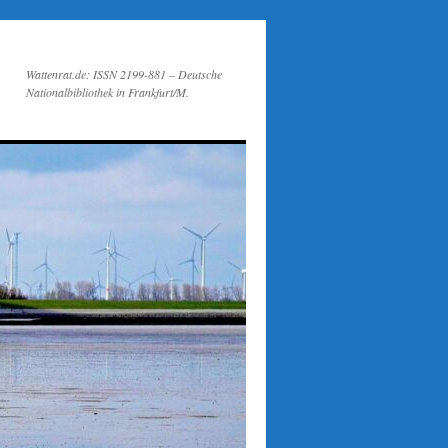
Wattenrat.de: ISSN 2199-881 – Deutsche
Nationalbibliothek in Frankfurt/M.