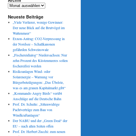
Archiv
Archiv
Neueste Beiträge
„Viele Verlierer, wenige Gewinner:
Der neue Blick auf die Brutvögel im
Wattenmeer“
Exxon-Antrag: CO2-Verpressung in
der Nordsee – Schallkanonen
gefährden Schweinswale
„Fischereidialog“ Niedersachsen: Nur
zehn Prozent des Küstenmeeres sollen
fischereifrei werden
Risikoanlagen Wind- oder
Solarenergie – Warnung vor
Bürgerbeteiligungen: „Das Übelste,
was es am grauen Kapitalmarkt gibt“
„Kommando Angry Birds“ verübt
Anschläge auf die Deutsche Bahn
Prof. Dr. Schulte: „Sittenwidrige
Pachtverträge zum Bau von
Windkraftanlagen“
Der NABU und der „Green Deal“ der
EU – nach allen Seiten offen
Prof. Dr. Herbert Zucchi: zum neuen