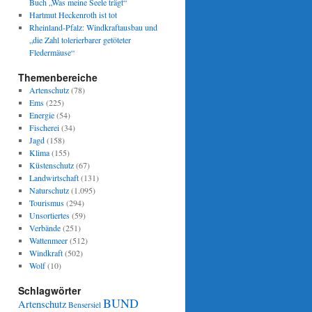
Buch „Was meine Seele trägt“
Hartmut Heckenroth ist tot
Rheinland-Pfalz: Windkraftausbau und
„die Zahl tolerierbarer getöteter
Fledermäuse“
Themenbereiche
Artenschutz
(78)
Ems
(225)
Energie
(54)
Fischerei
(34)
Jagd
(158)
Klima
(155)
Küstenschutz
(67)
Landwirtschaft
(131)
Naturschutz
(1.095)
Tourismus
(294)
Unsortiertes
(59)
Verbände
(251)
Wattenmeer
(512)
Windkraft
(502)
Wolf
(10)
Schlagwörter
BUND
Artenschutz
Bensersiel