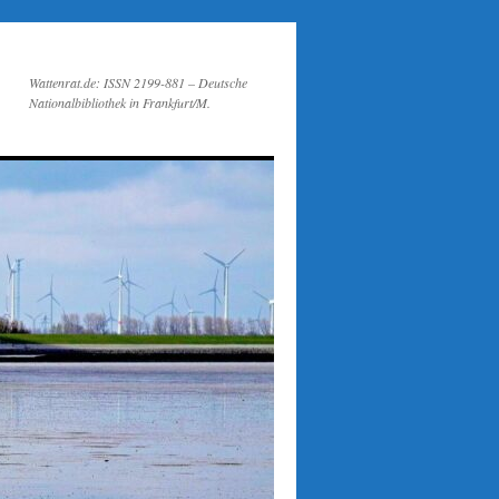
Wattenrat.de: ISSN 2199-881 – Deutsche
Nationalbibliothek in Frankfurt/M.