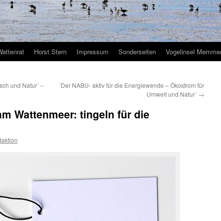
Wattenrat
Horst Stern
Impressum
Sonderseiten
Vogelinsel Memmer
sch und Natur´ –
´Der NABU- aktiv für die Energiewende – Ökostrom für
Umwelt und Natur´
→
m Wattenmeer: tingeln für die
aktion