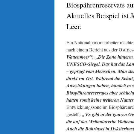
Biospährenreservats a
Aktuelles Beispiel is
Leer:
Ein Nationalparkmitarbeiter machte
nach einem Bericht aus der Ostfries
Wattenmeer“
):
„Die Zone hinterm 
UNESCO-Siegel. Das hat das Land h
– geprägt vom Menschen. Man stel
direkt vor Ort. Während die Schut
Auswirkungen haben, handelt es s
Biospährenreservates aber schlic
hätten somit keine weiteren Natur
Entwicklungszone im Biosphärenres
gestellt:
„´Es gibt in der ganzen Ge
die auf das Weltnaturerbe Wattenm
Auch die Bohrinsel in Dyksterhuse