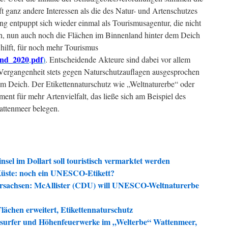
ft ganz andere Interessen als die des Natur- und Artenschutzes
ng entpuppt sich wieder einmal als Tourismusagentur, die nicht
h, nun auch noch die Flächen im Binnenland hinter dem Deich
hilft, für noch mehr Tourismus
and_2020
pdf
,
)
. Entscheidende Akteure sind dabei vor allem
 Vergangenheit stets gegen Naturschutzauflagen ausgesprochen
em Deich. Der Etikettennaturschutz wie „Weltnaturerbe“ oder
ment für mehr Artenvielfalt, das ließe sich am Beispiel des
attenmeer belegen.
sel im Dollart soll touristisch vermarktet werden
Küste: noch ein UNESCO-Etikett?
rsachsen: McAllister (CDU) will UNESCO-Weltnaturerbe
ächen erweitert, Etikettennaturschutz
 Kitesurfer und Höhenfeuerwerke im „Welterbe“ Wattenmeer,