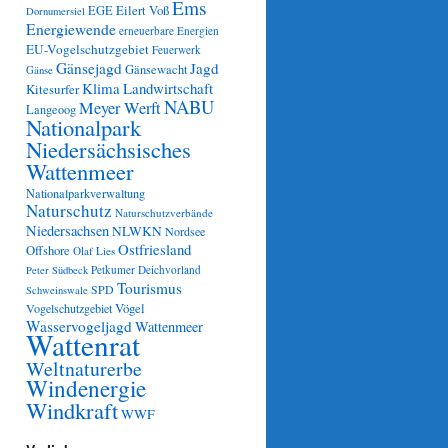
Ems
Eilert Voß
EGE
Dornumersiel
Energiewende
erneuerbare Energien
EU-Vogelschutzgebiet
Feuerwerk
Gänsejagd
Jagd
Gänsewacht
Gänse
Klima
Landwirtschaft
Kitesurfer
NABU
Meyer Werft
Langeoog
Nationalpark
Niedersächsisches
Wattenmeer
Nationalparkverwaltung
Naturschutz
Naturschutzverbände
Niedersachsen
NLWKN
Nordsee
Ostfriesland
Offshore
Olaf Lies
Petkumer Deichvorland
Peter Südbeck
Tourismus
SPD
Schweinswale
Vögel
Vogelschutzgebiet
Wasservogeljagd
Wattenmeer
Wattenrat
Weltnaturerbe
Windenergie
Windkraft
WWF