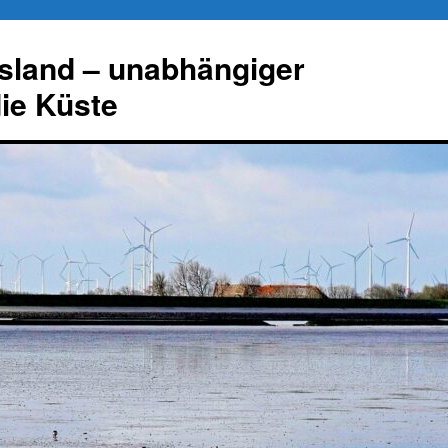
esland – unabhängiger
die Küste