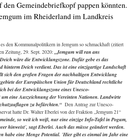
uf den Gemeindebriefkopf pappen könnten.
t Jemgum im Rheiderland im Landkreis
 es den Kommunalpolitikern in Jemgum so schmackhaft (zitiert
en Zeitung, 29. Sept. 2020:
„Jemgum will ran ans
Deich wäre die Entwicklungszone. Dafür gebe es das
interm Deich verdient. Das ist eine einzigartige Landschaft
lt sich den großen Fragen der nachhaltigen Entwicklung
zgebiete der Europäischen Union für Deutschland rechtliche
ich bei der Entwicklungszone eines Unesco-
ht um eine Auszeichnung der Vereinten Nationen. Landwirte
schutzauflagen zu befürchten.“
Den Antrag zur Unesco-
ervat hatte Dr. Walter Eberlei von der Fraktion „Jemgum 21“
meinde, so weit ich weiß, nur eine einzige Info-Tafel in Pogum,
eer hinweist´, sagt Eberlei. Auch das müsse geändert werden.
n habe eine Menge Potential. ´Hier gibt es einmal im Jahr eine