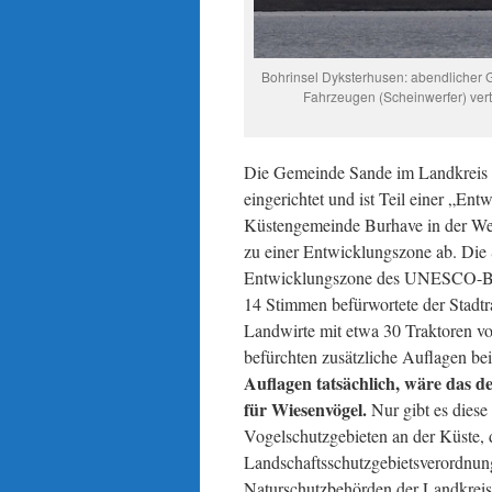
Bohrinsel Dyksterhusen: abendlicher G
Fahrzeugen (Scheinwerfer) vertr
Die Gemeinde Sande im Landkreis 
eingerichtet und ist Teil einer „E
Küstengemeinde Burhave in der We
zu einer Entwicklungszone ab. Die 
Entwicklungszone des UNESCO-Bios
14 Stimmen befürwortete der Stadtr
Landwirte mit etwa 30 Traktoren vo
befürchten zusätzliche Auflagen be
Auflagen tatsächlich, wäre das d
für Wiesenvögel.
Nur gibt es diese
Vogelschutzgebieten an der Küste, d
Landschaftsschutzgebietsverordnung
Naturschutzbehörden der Landkreis