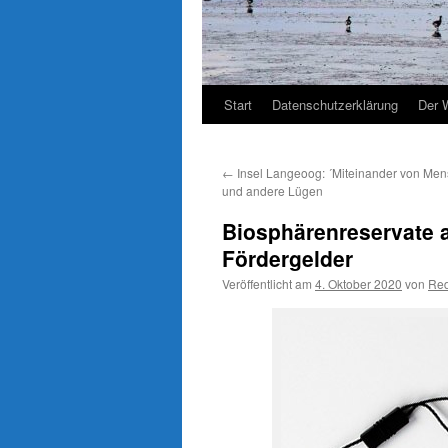
Start
Datenschutzerklärung
Der 
←
Insel Langeoog: ´Miteinander von Men
und andere Lügen
Biosphärenreservate a
Fördergelder
Veröffentlicht am
4. Oktober 2020
von
Red