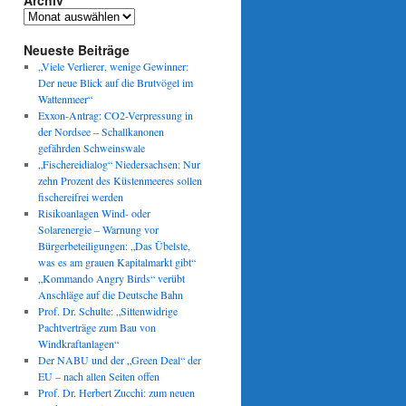
Archiv
Archiv
Neueste Beiträge
„Viele Verlierer, wenige Gewinner:
Der neue Blick auf die Brutvögel im
Wattenmeer“
Exxon-Antrag: CO2-Verpressung in
der Nordsee – Schallkanonen
gefährden Schweinswale
„Fischereidialog“ Niedersachsen: Nur
zehn Prozent des Küstenmeeres sollen
fischereifrei werden
Risikoanlagen Wind- oder
Solarenergie – Warnung vor
Bürgerbeteiligungen: „Das Übelste,
was es am grauen Kapitalmarkt gibt“
„Kommando Angry Birds“ verübt
Anschläge auf die Deutsche Bahn
Prof. Dr. Schulte: „Sittenwidrige
Pachtverträge zum Bau von
Windkraftanlagen“
Der NABU und der „Green Deal“ der
EU – nach allen Seiten offen
Prof. Dr. Herbert Zucchi: zum neuen