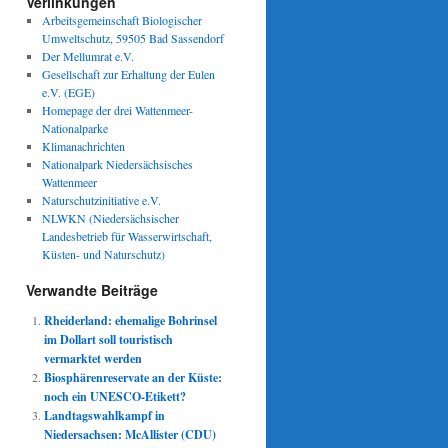
Verlinkungen
Arbeitsgemeinschaft Biologischer
Umweltschutz, 59505 Bad Sassendorf
Der Mellumrat e.V.
Gesellschaft zur Erhaltung der Eulen
e.V. (EGE)
Homepage der drei Wattenmeer-
Nationalparke
Klimanachrichten
Nationalpark Niedersächsisches
Wattenmeer
Naturschutzinitiative e.V.
NLWKN (Niedersächsischer
Landesbetrieb für Wasserwirtschaft,
Küsten- und Naturschutz)
Verwandte Beiträge
Rheiderland: ehemalige Bohrinsel
im Dollart soll touristisch
vermarktet werden
Biosphärenreservate an der Küste:
noch ein UNESCO-Etikett?
Landtagswahlkampf in
Niedersachsen: McAllister (CDU)