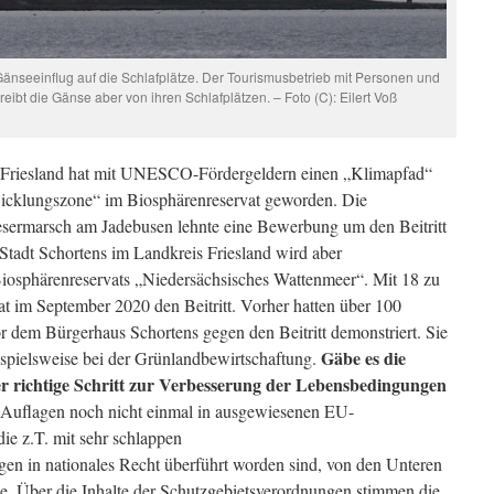
änseeinflug auf die Schlafplätze. Der Tourismusbetrieb mit Personen und
eibt die Gänse aber von ihren Schlafplätzen. – Foto (C): Eilert Voß
Friesland hat mit UNESCO-Fördergeldern einen „Klimapfad“
ntwicklungszone“ im Biosphärenreservat geworden. Die
sermarsch am Jadebusen lehnte eine Bewerbung um den Beitritt
Stadt Schortens im Landkreis Friesland wird aber
phärenreservats „Niedersächsisches Wattenmeer“. Mit 18 zu
at im September 2020 den Beitritt. Vorher hatten über 100
r dem Bürgerhaus Schortens gegen den Beitritt demonstriert. Sie
Gäbe es die
ispielsweise bei der Grünlandbewirtschaftung.
er richtige Schritt zur Verbesserung der Lebensbedingungen
 Auflagen noch nicht einmal in ausgewiesenen EU-
ie z.T. mit sehr schlappen
en in nationales Recht überführt worden sind, von den Unteren
e. Über die Inhalte der Schutzgebietsverordnungen stimmen die