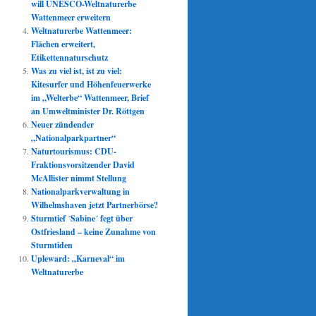
will UNESCO-Weltnaturerbe
Wattenmeer erweitern
Weltnaturerbe Wattenmeer:
Flächen erweitert,
Etikettennaturschutz
Was zu viel ist, ist zu viel:
Kitesurfer und Höhenfeuerwerke
im „Welterbe“ Wattenmeer, Brief
an Umweltminister Dr. Röttgen
Neuer zündender
„Nationalparkpartner“
Naturtourismus: CDU-
Fraktionsvorsitzender David
McAllister nimmt Stellung
Nationalparkverwaltung in
Wilhelmshaven jetzt Partnerbörse?
Sturmtief ´Sabine´ fegt über
Ostfriesland – keine Zunahme von
Sturmtiden
Upleward: „Karneval“ im
Weltnaturerbe