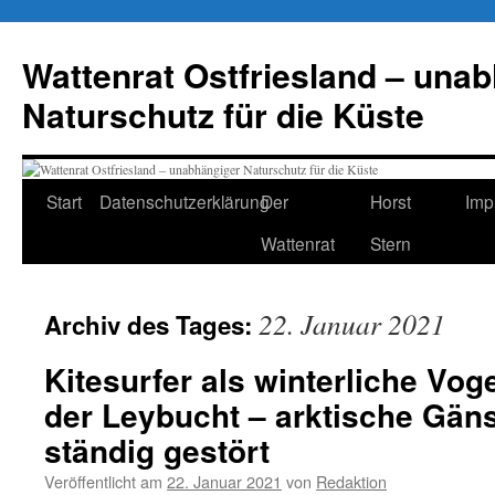
Zum
Inhalt
Wattenrat Ostfriesland – una
springen
Naturschutz für die Küste
Start
Datenschutzerklärung
Der
Horst
Imp
Wattenrat
Stern
22. Januar 2021
Archiv des Tages:
Kitesurfer als winterliche Vo
der Leybucht – arktische Gän
ständig gestört
Veröffentlicht am
22. Januar 2021
von
Redaktion