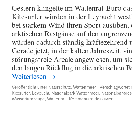
Gestern klingelte im Wattenrat-Büro da
Kitesurfer würden in der Leybucht west
bei starkem Wind ihren Sport ausüben, 
arktischen Rastgänse auf den angrenze
würden dadurch ständig kräftezehrend 
Gerade jetzt, in der kalten Jahreszeit, s
störungsfreie Areale angewiesen, um sic
den langen Rückflug in die arktischen B
Weiterlesen
→
Veröffentlicht unter
Naturschutz
,
Wattenmeer
|
Verschlagwortet 
Kitesurfer
,
Leybucht
,
Nationalpark Wattenmeer
,
Nationalparkges
für
Wasserfahrzeuge
,
Wattenrat
|
Kommentare deaktiviert
Kitesurfer
als
winterlich
Vogelsch
in