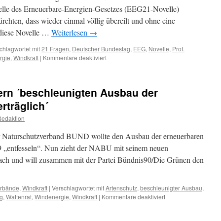
Wattenmeer
elle des Erneuerbare-Energien-Gesetzes (EEG21-Novelle)
zulässig
rchten, dass wieder einmal völlig übereilt und ohne eine
 diese Novelle …
Weiterlesen
→
chlagwortet mit
21 Fragen
,
Deutscher Bundestag
,
EEG
,
Novelle
,
Prof.
für
rgie
,
Windkraft
|
Kommentare deaktiviert
21
kritische
Fragen
rn ´beschleunigten Ausbau der
zur
Novelle
rträglich´
des
Redaktion
Erneuerbare-
Energien-
er Naturschutzverband BUND wollte den Ausbau der erneuerbaren
Gesetzes
 „entfesseln“. Nun zieht der NABU mit seinem neuen
ach und will zusammen mit der Partei Bündnis90/Die Grünen den
rbände
,
Windkraft
|
Verschlagwortet mit
Artenschutz
,
beschleunigter Ausbau
,
für
ng
,
Wattenrat
,
Windenergie
,
Windkraft
|
Kommentare deaktiviert
NABU
und