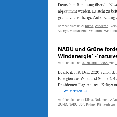
Deutschen Bundestag über die Nov
abgestimmt werden. Es steht zu befü
gründliche vorherige Aufarbeitung
Veröffentlicht unter
Klima
,
Windkraft
|
Vers
Mathys
,
Vernunftkraft
,
Wattenrat
,
Windene
NABU und Grüne forde
Windenergie´ -´naturve
Veröffentlicht am
8. Dezember 2020
von
Bearbeitet 18. Dez. 2020 Schon d
Energien aus Wind und Sonne 2019
Präsidenten Jörg-Andreas Krüger n
…
Weiterlesen
→
Veröffentlicht unter
Klima
,
Naturschutz
,
Ve
BUND. NABU
,
Jörg Krüger
,
Klimaerhitzu