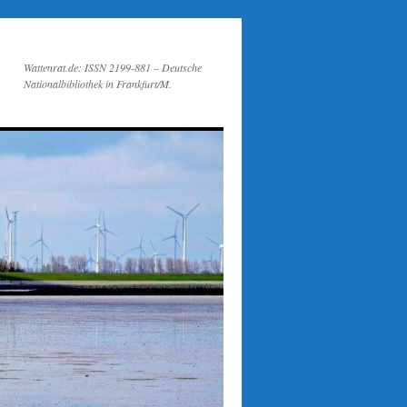
Wattenrat.de: ISSN 2199-881 – Deutsche
Nationalbibliothek in Frankfurt/M.