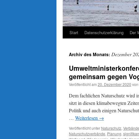
Start
Datenschutzerklärung
Der 
Dezember 20
Archiv des Monats:
Umweltministerkonfer
gemeinsam gegen Vog
Veröffentlicht am
20. Dezember 2020
von
Dem fachlichen Naturschutz wird in
sitzt in diesen klimabewegten Zeite
Politik und auch einigen Naturschu
…
Weiterlesen
→
Veröffentlicht unter
Naturschutz
,
Verbänd
Naturschutzverbände
,
Planung
,
signifika