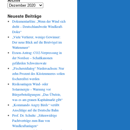
Archiv
Archiv
Neueste Beiträge
Dokumentarfilm: „Wenn der Wind sich
dreht – Deutschlandweite Windkraft-
Doku“
„Viele Verlierer, wenige Gewinner:
Der neue Blick auf die Brutvögel im
Wattenmeer“
Exxon-Antrag: CO2-Verpressung in
der Nordsee – Schallkanonen
gefährden Schweinswale
„Fischereidialog“ Niedersachsen: Nur
zehn Prozent des Küstenmeeres sollen
fischereifrei werden
Risikoanlagen Wind- oder
Solarenergie – Warnung vor
Bürgerbeteiligungen: „Das Übelste,
was es am grauen Kapitalmarkt gibt“
„Kommando Angry Birds“ verübt
Anschläge auf die Deutsche Bahn
Prof. Dr. Schulte: „Sittenwidrige
Pachtverträge zum Bau von
Windkraftanlagen“