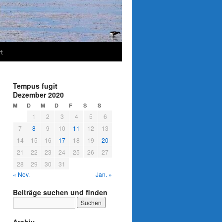
t
Tempus fugit
Dezember 2020
M
D
M
D
F
S
S
1
2
3
4
5
6
7
8
9
10
11
12
13
14
15
16
17
18
19
20
21
22
23
24
25
26
27
28
29
30
31
« Nov.
Jan. »
Beiträge suchen und finden