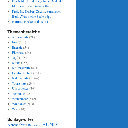
Der NABU und der „Green Deal“ der
EU – nach allen Seiten offen
Prof. Dr. Herbert Zucchi: zum neuen
Buch „Was meine Seele trägt“
Hartmut Heckenroth ist tot
Themenbereiche
Artenschutz
(78)
Ems
(225)
Energie
(54)
Fischerei
(34)
Jagd
(158)
Klima
(155)
Küstenschutz
(67)
Landwirtschaft
(131)
Naturschutz
(1.096)
Tourismus
(294)
Unsortiertes
(59)
Verbände
(251)
Wattenmeer
(512)
Windkraft
(503)
Wolf
(10)
Schlagwörter
BUND
Artenschutz
Bensersiel