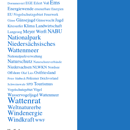
Ems
Eilert Voß
EGE
Dornumersiel
Energiewende
erneuerbare Energien
EU-Vogelschutzgebiet
Feuerwerk
Gänsejagd
Jagd
Gänsewacht
Gänse
Klima
Landwirtschaft
Kitesurfer
NABU
Meyer Werft
Langeoog
Nationalpark
Niedersächsisches
Wattenmeer
Nationalparkverwaltung
Naturschutz
Naturschutzverbände
Niedersachsen
NLWKN
Nordsee
Ostfriesland
Offshore
Olaf Lies
Petkumer Deichvorland
Peter Südbeck
Tourismus
SPD
Schweinswale
Vögel
Vogelschutzgebiet
Wasservogeljagd
Wattenmeer
Wattenrat
Weltnaturerbe
Windenergie
Windkraft
WWF