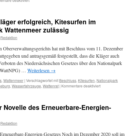
ntare deaktiviert
Umweltministerkonferenz
und
Windenergiewirtschaft
äger erfolgreich, Kitesurfen im
gemeinsam
gegen
k Wattenmeer zulässig
Vogelschutz
Redaktion
en Oberverwaltungsgerichts hat mit Beschluss vom 11. Dezember
attgegeben und antragsgemäß festgestellt, dass die Kläger auch
Verboten des Niedersächsischen Gesetzes über den Nationalpark
 (NWattNPG) …
Weiterlesen
→
s
,
Wattenmeer
|
Verschlagwortet mit
Beschluss
,
Kitesurfen
,
Nationalpark
für
eburg
,
Wasserfahrzeuge
,
Wattenrat
|
Kommentare deaktiviert
OVG
Lüneburg:
zwei
ur Novelle des Erneuerbare-Energien-
Kläger
erfolgreich,
Kitesurfen
Redaktion
im
gesamten
es Erneuerbare-Energien-Gesetzes Noch im Dezember 2020 soll im
Nationalpark