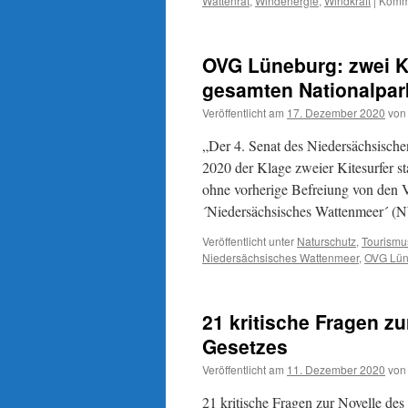
Wattenrat
,
Windenergie
,
Windkraft
|
Komme
OVG Lüneburg: zwei Kl
gesamten Nationalpar
Veröffentlicht am
17. Dezember 2020
von
„Der 4. Senat des Niedersächsisch
2020 der Klage zweier Kitesurfer st
ohne vorherige Befreiung von den 
´Niedersächsisches Wattenmeer´
Veröffentlicht unter
Naturschutz
,
Tourismu
Niedersächsisches Wattenmeer
,
OVG Lün
21 kritische Fragen z
Gesetzes
Veröffentlicht am
11. Dezember 2020
von
21 kritische Fragen zur Novelle d