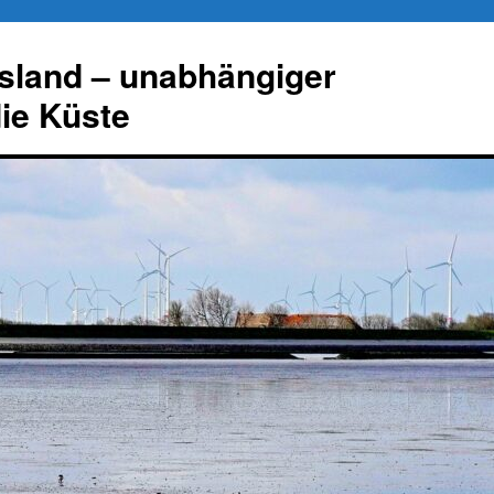
esland – unabhängiger
die Küste