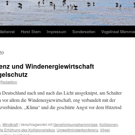
Wattenrat
Horst Stern
Impressum
Sonderseiten
Vogelinsel Memmer
20
enz und Windenergiewirtschaft
elschutz
Redaktion
 Deutschland nach und nach das Licht ausgeknipst, am Schalter
n vor allem die Windenergiewirtschaft, eng verbandelt mit der
tzverbänden. „Klima“ und die geschürte Angst vor dem Hitzetod
e
,
Windkraft
|
Verschlagwortet mit
Genehmigungshemmnisse
,
Kollisionen
,
nte Erhöhung des Kollisionsrisikos
,
Umweltministerkonferenz
,
Vögel
,
für