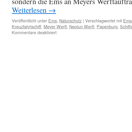
sondern die Ems an Meyers Werftaufträ
Weiterlesen
→
Veröffentlicht unter
Ems
,
Naturschutz
|
Verschlagwortet mit
Ems
Kreuzfahrtschiff
,
Meyer Werft
,
Neptun Werft
,
Papenburg
,
Schiff
für
Kommentare deaktiviert
Meyer
Werft:
Schilda
liegt
an
der
Ems,
zum
Zweiten