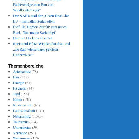
Pachtverträge zum Bau von
Windkraftanlagen“
Der NABU und der „Green Deal“ der
EU – nach allen Seiten offen
Prof. Dr. Herbert Zucchi: zum neuen
Buch „Was meine Seele trägt“
Hartmut Heckenroth ist tot
Rheinland-Pfalz: Windkraftausbau und
„die Zahl tolerierbarer getöteter
Fledermäuse“
Themenbereiche
Artenschutz
(78)
Ems
(225)
Energie
(54)
Fischerei
(34)
Jagd
(158)
Klima
(155)
Küstenschutz
(67)
Landwirtschaft
(131)
Naturschutz
(1.095)
Tourismus
(294)
Unsortiertes
(59)
Verbände
(251)
Wattenmeer
(512)