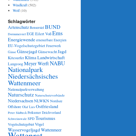
Windkraft
(502)
Wolf
(10)
Schlagwörter
BUND
Artenschutz
Bensersiel
Ems
Eilert Voß
EGE
Dornumersiel
Energiewende
erneuerbare Energien
EU-Vogelschutzgebiet
Feuerwerk
Gänsejagd
Jagd
Gänsewacht
Gänse
Klima
Landwirtschaft
Kitesurfer
NABU
Meyer Werft
Langeoog
Nationalpark
Niedersächsisches
Wattenmeer
Nationalparkverwaltung
Naturschutz
Naturschutzverbände
Niedersachsen
NLWKN
Nordsee
Ostfriesland
Offshore
Olaf Lies
Petkumer Deichvorland
Peter Südbeck
Tourismus
SPD
Schweinswale
Vögel
Vogelschutzgebiet
Wasservogeljagd
Wattenmeer
Wattenrat