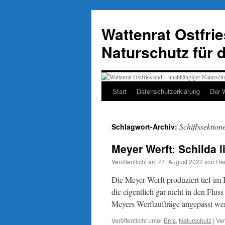
Zum
Inhalt
Wattenrat Ostfri
springen
Naturschutz für 
Start
Datenschutzerklärung
Der 
Schiffssektion
Schlagwort-Archiv:
Meyer Werft: Schilda 
Veröffentlicht am
24. August 2022
von
Re
Die Meyer Werft produziert tief im 
die eigentlich gar nicht in den Flu
Meyers Werftaufträge angepasst we
Veröffentlicht unter
Ems
,
Naturschutz
|
Ver