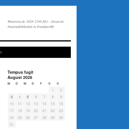
Wattenrat.de: ISSN 2199-881 – Deutsche
Nationalbibliothek in Frankfurt/M.
t
Tempus fugit
August 2026
M
D
M
D
F
S
S
1
2
3
4
5
6
7
8
9
10
11
12
13
14
15
16
17
18
19
20
21
22
23
24
25
26
27
28
29
30
31