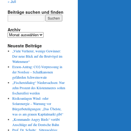
« Juli
Beiträge suchen und finden
Archiv
Archiv
Neueste Beiträge
„Viele Verlierer, wenige Gewinner:
Der neue Blick auf die Brutvögel im
Wattenmeer“
Exxon-Antrag: CO2-Verpressung in
der Nordsee – Schallkanonen
gefährden Schweinswale
„Fischereidialog“ Niedersachsen: Nur
zehn Prozent des Küstenmeeres sollen
fischereifrei werden
Risikoanlagen Wind- oder
Solarenergie – Warnung vor
Bürgerbeteiligungen: „Das Übelste,
was es am grauen Kapitalmarkt gibt“
„Kommando Angry Birds“ verübt
Anschläge auf die Deutsche Bahn
Prof. Dr. Schulte: „Sittenwidrige