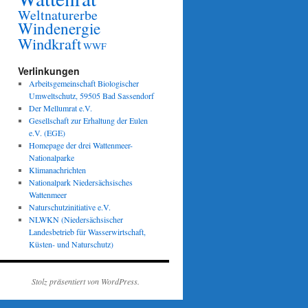
Weltnaturerbe
Windenergie
Windkraft
WWF
Verlinkungen
Arbeitsgemeinschaft Biologischer
Umweltschutz, 59505 Bad Sassendorf
Der Mellumrat e.V.
Gesellschaft zur Erhaltung der Eulen
e.V. (EGE)
Homepage der drei Wattenmeer-
Nationalparke
Klimanachrichten
Nationalpark Niedersächsisches
Wattenmeer
Naturschutzinitiative e.V.
NLWKN (Niedersächsischer
Landesbetrieb für Wasserwirtschaft,
Küsten- und Naturschutz)
Stolz präsentiert von WordPress.