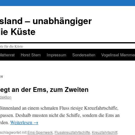
esland – unabhängiger
die Küste
Wattenrat
Horst Stern
Impressum
Sonderseiten
Vogelinsel Memmer
en
liegt an der Ems, zum Zweiten
daktion
Binnenland an einem schmalen Fluss riesige Kreuzfahrtschiffe,
ss passen. Deshalb mussten nicht die Schiffe, sondern die Ems an
rden.
Weiterlesen
→
schlagwortet mit
Ems-Sperrwerk
,
Flusskreuzfahrtschiffe
,
Kreuzfahrtschiff
,