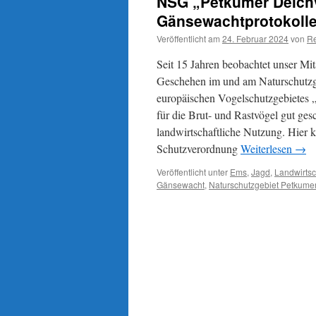
NSG „Petkumer Deichv
Gänsewachtprotokolle
Veröffentlicht am
24. Februar 2024
von
Re
Seit 15 Jahren beobachtet unser Mit
Geschehen im und am Naturschutzge
europäischen Vogelschutzgebietes 
für die Brut- und Rastvögel gut ge
landwirtschaftliche Nutzung. Hier
Schutzverordnung
Weiterlesen
→
Veröffentlicht unter
Ems
,
Jagd
,
Landwirtsc
Gänsewacht
,
Naturschutzgebiet Petkume