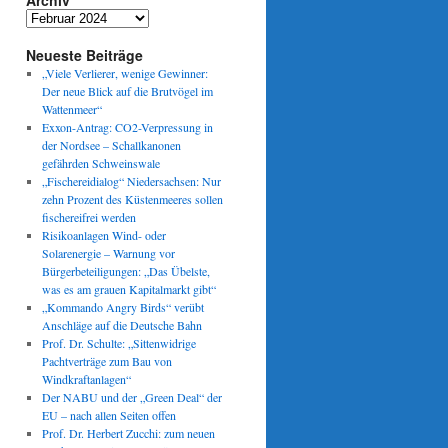
Archiv
Archiv
Neueste Beiträge
„Viele Verlierer, wenige Gewinner:
Der neue Blick auf die Brutvögel im
Wattenmeer“
Exxon-Antrag: CO2-Verpressung in
der Nordsee – Schallkanonen
gefährden Schweinswale
„Fischereidialog“ Niedersachsen: Nur
zehn Prozent des Küstenmeeres sollen
fischereifrei werden
Risikoanlagen Wind- oder
Solarenergie – Warnung vor
Bürgerbeteiligungen: „Das Übelste,
was es am grauen Kapitalmarkt gibt“
„Kommando Angry Birds“ verübt
Anschläge auf die Deutsche Bahn
Prof. Dr. Schulte: „Sittenwidrige
Pachtverträge zum Bau von
Windkraftanlagen“
le
Der NABU und der „Green Deal“ der
EU – nach allen Seiten offen
Prof. Dr. Herbert Zucchi: zum neuen