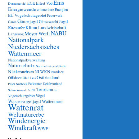
Ems
Eilert Voß
EGE
Dornumersiel
Energiewende
erneuerbare Energien
EU-Vogelschutzgebiet
Feuerwerk
Gänsejagd
Jagd
Gänsewacht
Gänse
Klima
Landwirtschaft
Kitesurfer
NABU
Meyer Werft
Langeoog
Nationalpark
Niedersächsisches
Wattenmeer
Nationalparkverwaltung
Naturschutz
Naturschutzverbände
Niedersachsen
NLWKN
Nordsee
Ostfriesland
Offshore
Olaf Lies
Petkumer Deichvorland
Peter Südbeck
Tourismus
SPD
Schweinswale
Vögel
Vogelschutzgebiet
Wasservogeljagd
Wattenmeer
Wattenrat
Weltnaturerbe
Windenergie
Windkraft
WWF