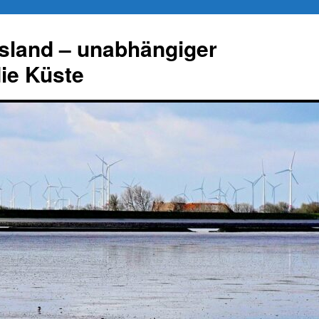
esland – unabhängiger
die Küste