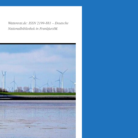
Wattenrat.de: ISSN 2199-881 – Deutsche
Nationalbibliothek in Frankfurt/M.