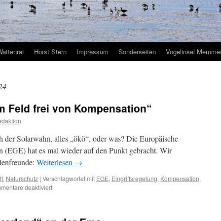
Wattenrat
Horst Stern
Impressum
Sonderseiten
Vogelinsel Memmer
24
m Feld frei von Kompensation“
daktion
der Solarwahn, alles „ökö“, oder was? Die Europäische
en (EGE) hat es mal wieder auf den Punkt gebracht. Wir
lenfreunde:
Weiterlesen
→
ft
,
Naturschutz
|
Verschlagwortet mit
EGE
,
Eingriffsregelung
,
Kompensation
,
für
mentare deaktiviert
Solarwahn:
„Auf
freiem