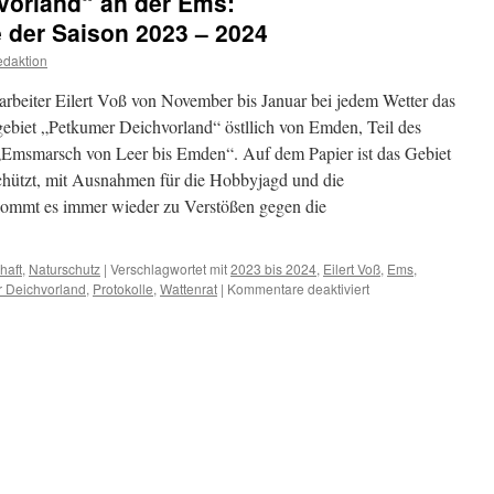
orland“ an der Ems:
Feld
frei
 der Saison 2023 – 2024
von
daktion
Kompensation“
arbeiter Eilert Voß von November bis Januar bei jedem Wetter das
biet „Petkumer Deichvorland“ östllich von Emden, Teil des
„Emsmarsch von Leer bis Emden“. Auf dem Papier ist das Gebiet
schützt, mit Ausnahmen für die Hobbyjagd und die
 kommt es immer wieder zu Verstößen gegen die
haft
,
Naturschutz
|
Verschlagwortet mit
2023 bis 2024
,
Eilert Voß
,
Ems
,
für
r Deichvorland
,
Protokolle
,
Wattenrat
|
Kommentare deaktiviert
NSG
„Petkumer
Deichvorland“
an
der
Ems:
Gänsewachtprotokol
der
Saison
2023