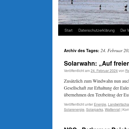
Start
Datenschutzerklärung
Der 
24. Februar 20
Archiv des Tages:
Solarwahn: „Auf freie
Veröffentlicht am
24. Februar 2024
von
Re
Zusätzlich zum Windwahn nun auch 
Gesellschaft zur Erhaltung der Eul
übernehmen den Textbeitrag der Eu
Veröffentlicht unter
Energie
,
Landwirtscha
Solarenergie
,
Solarparks
,
Wattenrat
|
Kom