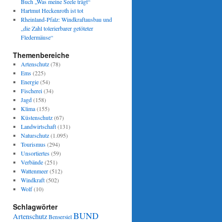
Buch „Was meine Seele trägt“
Hartmut Heckenroth ist tot
Rheinland-Pfalz: Windkraftausbau und
„die Zahl tolerierbarer getöteter
Fledermäuse“
Themenbereiche
Artenschutz
(78)
Ems
(225)
Energie
(54)
Fischerei
(34)
Jagd
(158)
Klima
(155)
Küstenschutz
(67)
Landwirtschaft
(131)
Naturschutz
(1.095)
Tourismus
(294)
Unsortiertes
(59)
Verbände
(251)
Wattenmeer
(512)
Windkraft
(502)
Wolf
(10)
Schlagwörter
BUND
Artenschutz
Bensersiel