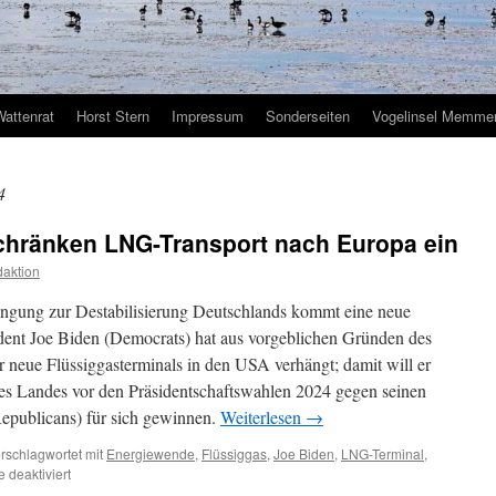
Wattenrat
Horst Stern
Impressum
Sonderseiten
Vogelinsel Memmer
4
hränken LNG-Transport nach Europa ein
aktion
ngung zur Destabilisierung Deutschlands kommt eine neue
dent Joe Biden (Democrats) hat aus vorgeblichen Gründen des
 neue Flüssiggasterminals in den USA verhängt; damit will er
es Landes vor den Präsidentschaftswahlen 2024 gegen seinen
publicans) für sich gewinnen.
Weiterlesen
→
rschlagwortet mit
Energiewende
,
Flüssiggas
,
Joe Biden
,
LNG-Terminal
,
für
deaktiviert
Energiewende: