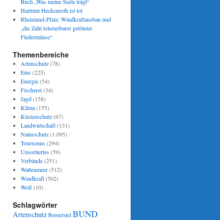
Buch „Was meine Seele trägt“
Hartmut Heckenroth ist tot
Rheinland-Pfalz: Windkraftausbau und
„die Zahl tolerierbarer getöteter
Fledermäuse“
Themenbereiche
Artenschutz
(78)
Ems
(225)
Energie
(54)
Fischerei
(34)
Jagd
(158)
Klima
(155)
Küstenschutz
(67)
Landwirtschaft
(131)
Naturschutz
(1.095)
Tourismus
(294)
Unsortiertes
(59)
Verbände
(251)
Wattenmeer
(512)
Windkraft
(502)
Wolf
(10)
Schlagwörter
BUND
Artenschutz
Bensersiel