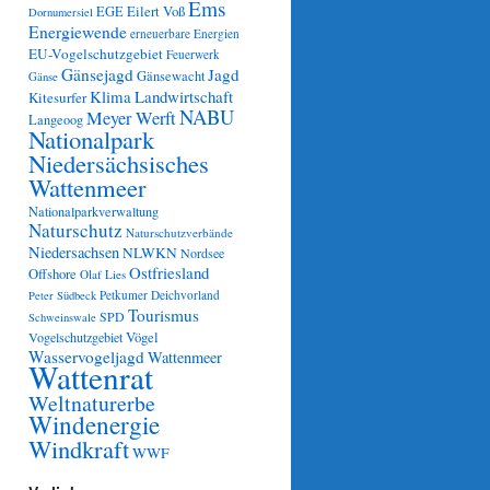
Ems
Eilert Voß
EGE
Dornumersiel
Energiewende
erneuerbare Energien
EU-Vogelschutzgebiet
Feuerwerk
Gänsejagd
Jagd
Gänsewacht
Gänse
Klima
Landwirtschaft
Kitesurfer
NABU
Meyer Werft
Langeoog
Nationalpark
Niedersächsisches
Wattenmeer
Nationalparkverwaltung
Naturschutz
Naturschutzverbände
Niedersachsen
NLWKN
Nordsee
Ostfriesland
Offshore
Olaf Lies
Petkumer Deichvorland
Peter Südbeck
Tourismus
SPD
Schweinswale
Vögel
Vogelschutzgebiet
Wasservogeljagd
Wattenmeer
Wattenrat
Weltnaturerbe
Windenergie
Windkraft
WWF