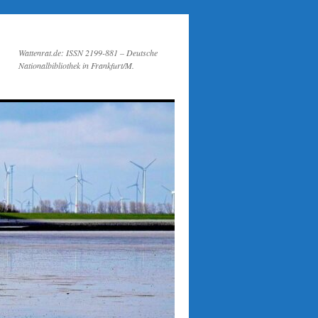
Wattenrat.de: ISSN 2199-881 – Deutsche
Nationalbibliothek in Frankfurt/M.