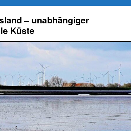
esland – unabhängiger
die Küste