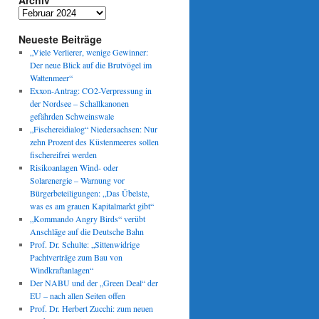
Archiv
Archiv
Neueste Beiträge
„Viele Verlierer, wenige Gewinner:
Der neue Blick auf die Brutvögel im
Wattenmeer“
Exxon-Antrag: CO2-Verpressung in
der Nordsee – Schallkanonen
gefährden Schweinswale
„Fischereidialog“ Niedersachsen: Nur
zehn Prozent des Küstenmeeres sollen
fischereifrei werden
Risikoanlagen Wind- oder
Solarenergie – Warnung vor
Bürgerbeteiligungen: „Das Übelste,
was es am grauen Kapitalmarkt gibt“
„Kommando Angry Birds“ verübt
Anschläge auf die Deutsche Bahn
Prof. Dr. Schulte: „Sittenwidrige
Pachtverträge zum Bau von
Windkraftanlagen“
Der NABU und der „Green Deal“ der
EU – nach allen Seiten offen
Prof. Dr. Herbert Zucchi: zum neuen