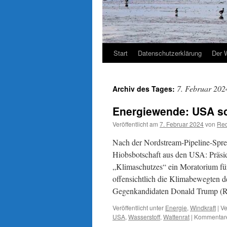
Start
Datenschutzerklärung
Der 
7. Februar 202
Archiv des Tages:
Energiewende: USA sc
Veröffentlicht am
7. Februar 2024
von
Red
Nach der Nordstream-Pipeline-Spre
Hiobsbotschaft aus den USA: Präsi
„Klimaschutzes“ ein Moratorium für
offensichtlich die Klimabewegten d
Gegenkandidaten Donald Trump (Re
Veröffentlicht unter
Energie
,
Windkraft
|
Ve
USA
,
Wasserstoff
,
Wattenrat
|
Kommentare 