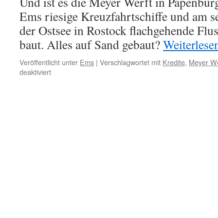
Und ist es die Meyer Werft in Papenburg
Ems riesige Kreuzfahrtschiffe und am se
der Ostsee in Rostock flachgehende Flus
baut. Alles auf Sand gebaut?
Weiterlese
Veröffentlicht unter
Ems
|
Verschlagwortet mit
Kredite
,
Meyer We
für
deaktiviert
Meyer
Werft
in
Papenburg:
Rettungsring
gesucht
–
finanzielle
Lage
angespannt