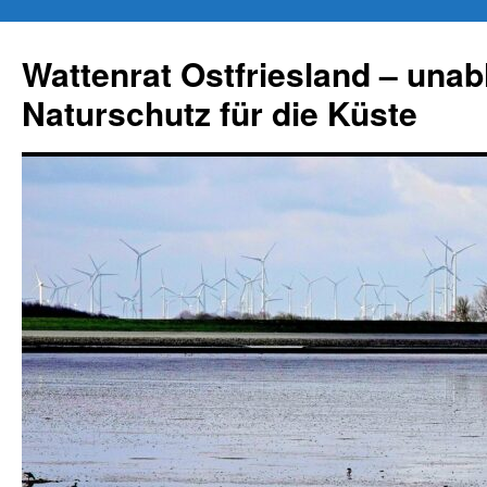
Zum
Inhalt
Wattenrat Ostfriesland – una
springen
Naturschutz für die Küste