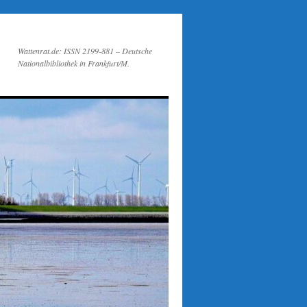
Wattenrat.de: ISSN 2199-881 – Deutsche
Nationalbibliothek in Frankfurt/M.