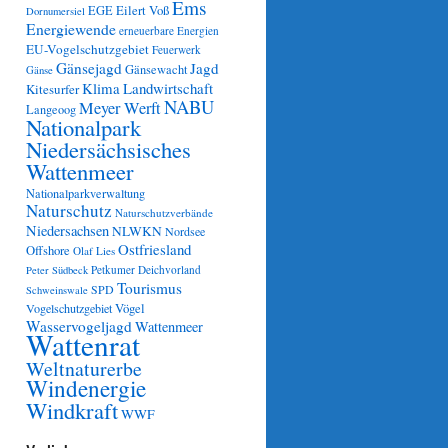
Ems
Eilert Voß
EGE
Dornumersiel
Energiewende
erneuerbare Energien
EU-Vogelschutzgebiet
Feuerwerk
Gänsejagd
Jagd
Gänsewacht
Gänse
Klima
Landwirtschaft
Kitesurfer
NABU
Meyer Werft
Langeoog
Nationalpark
Niedersächsisches
Wattenmeer
Nationalparkverwaltung
Naturschutz
Naturschutzverbände
Niedersachsen
NLWKN
Nordsee
Ostfriesland
Offshore
Olaf Lies
Petkumer Deichvorland
Peter Südbeck
Tourismus
SPD
Schweinswale
Vögel
Vogelschutzgebiet
Wasservogeljagd
Wattenmeer
Wattenrat
Weltnaturerbe
Windenergie
Windkraft
WWF