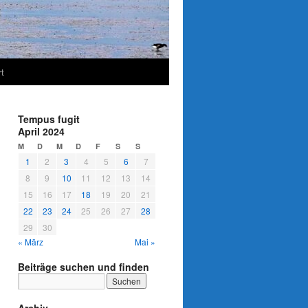
t
Tempus fugit
April 2024
M
D
M
D
F
S
S
1
2
3
4
5
6
7
8
9
10
11
12
13
14
15
16
17
18
19
20
21
22
23
24
25
26
27
28
29
30
« März
Mai »
Beiträge suchen und finden