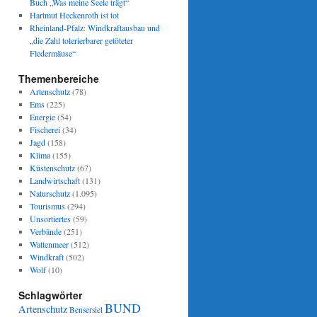
Buch „Was meine Seele trägt“
Hartmut Heckenroth ist tot
Rheinland-Pfalz: Windkraftausbau und
„die Zahl tolerierbarer getöteter
Fledermäuse“
Themenbereiche
Artenschutz
(78)
Ems
(225)
Energie
(54)
Fischerei
(34)
Jagd
(158)
Klima
(155)
Küstenschutz
(67)
Landwirtschaft
(131)
Naturschutz
(1.095)
Tourismus
(294)
Unsortiertes
(59)
Verbände
(251)
Wattenmeer
(512)
Windkraft
(502)
Wolf
(10)
Schlagwörter
BUND
Artenschutz
Bensersiel