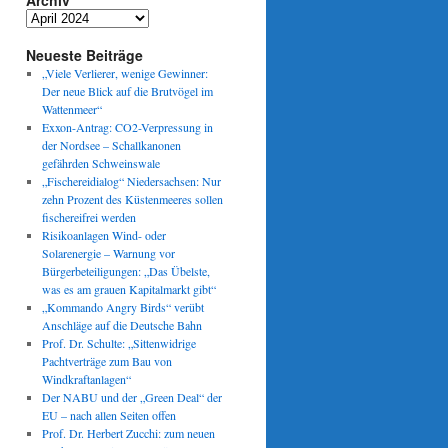
Archiv
Archiv
Neueste Beiträge
„Viele Verlierer, wenige Gewinner:
Der neue Blick auf die Brutvögel im
Wattenmeer“
Exxon-Antrag: CO2-Verpressung in
der Nordsee – Schallkanonen
gefährden Schweinswale
„Fischereidialog“ Niedersachsen: Nur
zehn Prozent des Küstenmeeres sollen
fischereifrei werden
Risikoanlagen Wind- oder
Solarenergie – Warnung vor
Bürgerbeteiligungen: „Das Übelste,
was es am grauen Kapitalmarkt gibt“
„Kommando Angry Birds“ verübt
Anschläge auf die Deutsche Bahn
Prof. Dr. Schulte: „Sittenwidrige
Pachtverträge zum Bau von
Windkraftanlagen“
Der NABU und der „Green Deal“ der
EU – nach allen Seiten offen
Prof. Dr. Herbert Zucchi: zum neuen