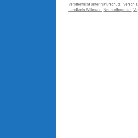
Veröffentlicht unter
Naturschutz
|
Verschla
Landkreis Wittmund
,
Neuharlingersiel
,
Vo