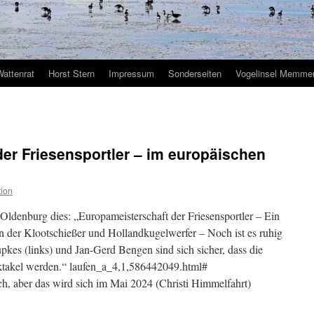
Wattenrat
Horst Stern
Impressum
Sonderseiten
Vogelinsel Memmer
er Friesensportler – im europäischen
ion
Oldenburg dies: „Europameisterschaft der Friesensportler – Ein
en der Klootschießer und Hollandkugelwerfer – Noch ist es ruhig
kes (links) und Jan-Gerd Bengen sind sich sicher, dass die
ktakel werden.“ laufen_a_4,1,586442049.html#
ich, aber das wird sich im Mai 2024 (Christi Himmelfahrt)