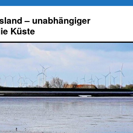
esland – unabhängiger
die Küste