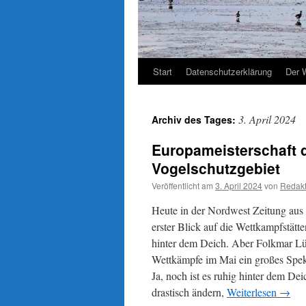
Start
Datenschutzerklärung
Der 
3. April 2024
Archiv des Tages:
Europameisterschaft d
Vogelschutzgebiet
Veröffentlicht am
3. April 2024
von
Redakt
Heute in der Nordwest Zeitung aus 
erster Blick auf die Wettkampfstätt
hinter dem Deich. Aber Folkmar Lüp
Wettkämpfe im Mai ein großes Spe
Ja, noch ist es ruhig hinter dem De
drastisch ändern,
Weiterlesen
→