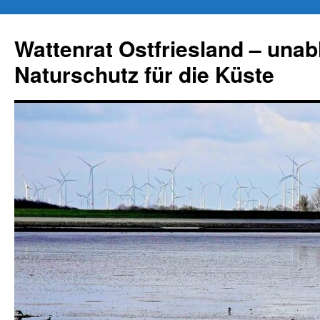
Zum
Inhalt
Wattenrat Ostfriesland – una
springen
Naturschutz für die Küste