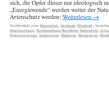
sich, die Opfer dieser nur ideologisch m
„Energiewende“ werden weiter der Natu
Artenschutz werden:
Weiterlesen
→
Veröffentlicht unter
Naturschutz
,
Verbände
,
Windkraft
|
Verschla
Beschleunigung
,
Bundesverband Beruflicher Naturschutz
,
erneu
Referentenentwuf
,
Solarenergie
,
Wattenrat
,
Windenergie
,
Windk