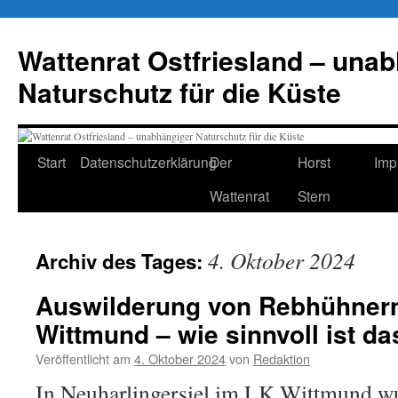
Zum
Inhalt
Wattenrat Ostfriesland – una
springen
Naturschutz für die Küste
Start
Datenschutzerklärung
Der
Horst
Imp
Wattenrat
Stern
4. Oktober 2024
Archiv des Tages:
Auswilderung von Rebhühnern
Wittmund – wie sinnvoll ist da
Veröffentlicht am
4. Oktober 2024
von
Redaktion
In Neuharlingersiel im LK Wittmund wu