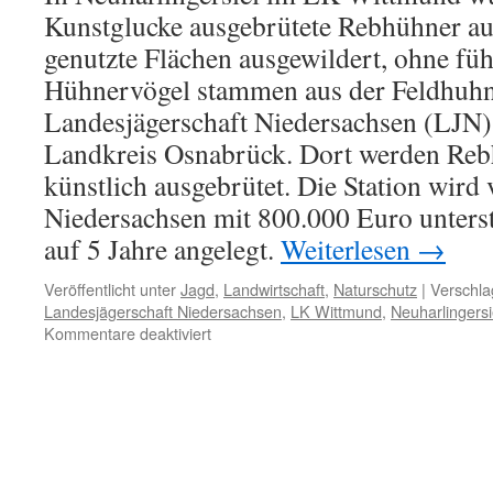
Kunstglucke ausgebrütete Rebhühner auf
genutzte Flächen ausgewildert, ohne fü
Hühnervögel stammen aus der Feldhuhn
Landesjägerschaft Niedersachsen (LJN)
Landkreis Osnabrück. Dort werden Reb
künstlich ausgebrütet. Die Station wir
Niedersachsen mit 800.000 Euro unterstü
auf 5 Jahre angelegt.
Weiterlesen
→
Veröffentlicht unter
Jagd
,
Landwirtschaft
,
Naturschutz
|
Verschla
Landesjägerschaft Niedersachsen
,
LK Wittmund
,
Neuharlingersi
für
Kommentare deaktiviert
Auswilderung
von
Rebhühnern
im
Landkreis
Wittmund
–