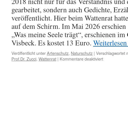
2018 nicht nur für das Verständnis und
gearbeitet, sondern auch Gedichte, Erz
veröffentlicht. Hier beim Wattenrat hatt
auf dem Schirm. Im Mai 2026 erschien 
„Was meine Seele trägt“, erschienen im 
Visbeck. Es kostet 13 Euro.
Weiterlese
Veröffentlicht unter
Artenschutz
,
Naturschutz
|
Verschlagwortet m
für
Prof.Dr. Zucci
,
Wattenrat
|
Kommentare deaktiviert
Prof.
Dr.
Herbert
Zucchi:
zum
neuen
Buch
„Was
meine
Seele
trägt“