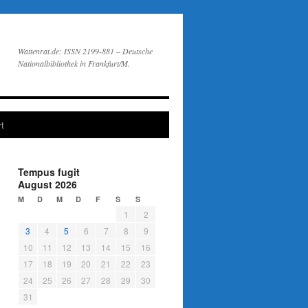
Wattenrat.de: ISSN 2199-881 – Deutsche
Nationalbibliothek in Frankfurt/M.
t
Tempus fugit
August 2026
M
D
M
D
F
S
S
1
2
3
4
5
6
7
8
9
10
11
12
13
14
15
16
17
18
19
20
21
22
23
24
25
26
27
28
29
30
31