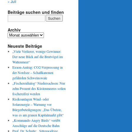
« Juli
Beiträge suchen und finden
Archiv
Archiv
Neueste Beiträge
„Viele Verlierer, wenige Gewinner:
Der neue Blick auf die Brutvögel im
Wattenmeer“
Exxon-Antrag: CO2-Verpressung in
der Nordsee – Schallkanonen
gefährden Schweinswale
„Fischereidialog“ Niedersachsen: Nur
zehn Prozent des Küstenmeeres sollen
fischereifrei werden
Risikoanlagen Wind- oder
Solarenergie – Warnung vor
Bürgerbeteiligungen: „Das Übelste,
was es am grauen Kapitalmarkt gibt“
„Kommando Angry Birds“ verübt
Anschläge auf die Deutsche Bahn
Prof. Dr. Schulte: „Sittenwidrige