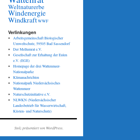
Weltnaturerbe
Windenergie
Windkraft
WWF
Verlinkungen
Arbeitsgemeinschaft Biologischer
Umweltschutz, 59505 Bad Sassendorf
Der Mellumrat e.V.
Gesellschaft zur Erhaltung der Eulen
e.V. (EGE)
Homepage der drei Wattenmeer-
Nationalparke
Klimanachrichten
Nationalpark Niedersächsisches
Wattenmeer
Naturschutzinitiative e.V.
NLWKN (Niedersächsischer
Landesbetrieb für Wasserwirtschaft,
Küsten- und Naturschutz)
Stolz präsentiert von WordPress.