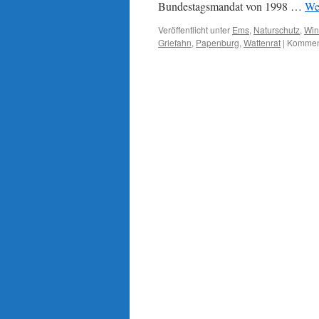
Bundestagsmandat von 1998 …
We
Veröffentlicht unter
Ems
,
Naturschutz
,
Win
Griefahn
,
Papenburg
,
Wattenrat
|
Komment