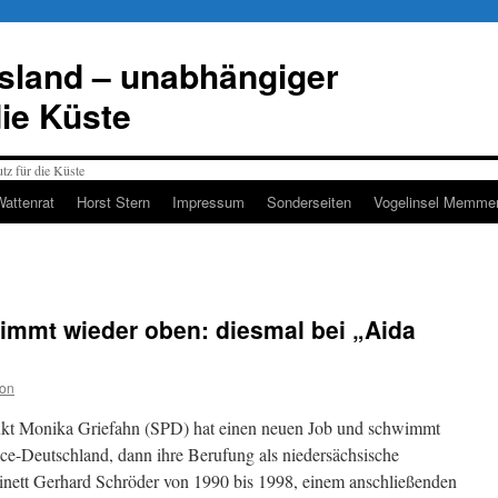
esland – unabhängiger
die Küste
Wattenrat
Horst Stern
Impressum
Sonderseiten
Vogelinsel Memmer
immt wieder oben: diesmal bei „Aida
ion
ukt Monika Griefahn (SPD) hat einen neuen Job und schwimmt
ce-Deutschland, dann ihre Berufung als niedersächsische
nett Gerhard Schröder von 1990 bis 1998, einem anschließenden