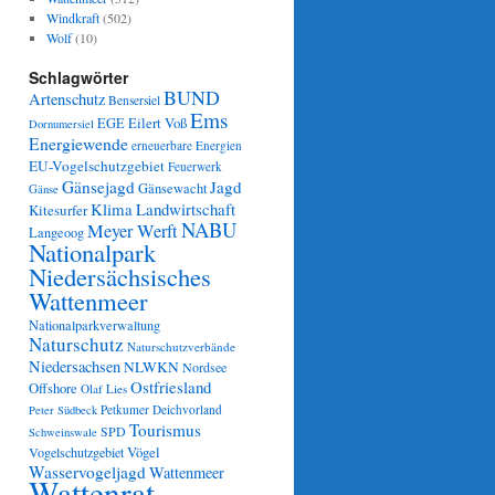
Windkraft
(502)
Wolf
(10)
Schlagwörter
BUND
Artenschutz
Bensersiel
Ems
Eilert Voß
EGE
Dornumersiel
Energiewende
erneuerbare Energien
EU-Vogelschutzgebiet
Feuerwerk
Gänsejagd
Jagd
Gänsewacht
Gänse
Klima
Landwirtschaft
Kitesurfer
NABU
Meyer Werft
Langeoog
Nationalpark
Niedersächsisches
Wattenmeer
Nationalparkverwaltung
Naturschutz
Naturschutzverbände
Niedersachsen
NLWKN
Nordsee
Ostfriesland
Offshore
Olaf Lies
Petkumer Deichvorland
Peter Südbeck
Tourismus
SPD
Schweinswale
Vögel
Vogelschutzgebiet
Wasservogeljagd
Wattenmeer
Wattenrat