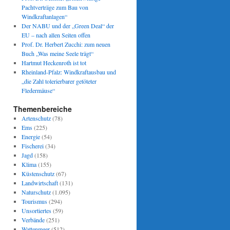
Pachtverträge zum Bau von
Windkraftanlagen“
Der NABU und der „Green Deal“ der
EU – nach allen Seiten offen
Prof. Dr. Herbert Zucchi: zum neuen
Buch „Was meine Seele trägt“
Hartmut Heckenroth ist tot
Rheinland-Pfalz: Windkraftausbau und
„die Zahl tolerierbarer getöteter
Fledermäuse“
Themenbereiche
Artenschutz
(78)
Ems
(225)
Energie
(54)
Fischerei
(34)
Jagd
(158)
Klima
(155)
Küstenschutz
(67)
Landwirtschaft
(131)
Naturschutz
(1.095)
Tourismus
(294)
Unsortiertes
(59)
Verbände
(251)
Wattenmeer
(512)