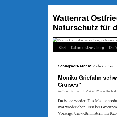
Zum
Inhalt
Wattenrat Ostfri
springen
Naturschutz für 
Start
Datenschutzerklärung
Der 
Aida Cruises
Schlagwort-Archiv:
Monika Griefahn schw
Cruises“
Veröffentlicht am
5. Mai 2012
von
Redakt
Da ist sie wieder: Das Medienprod
mal wieder oben. Erst bei Greenpea
Vorzeige-Umweltministerin im Kabi