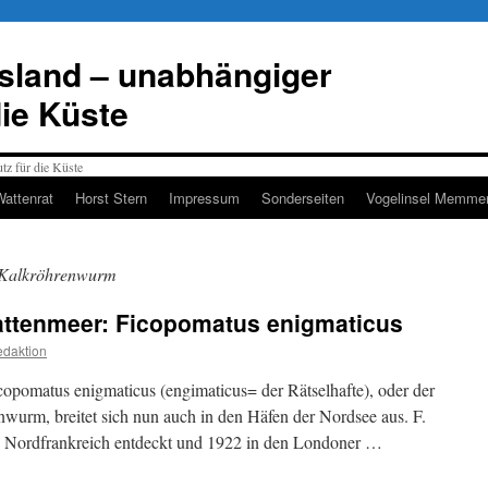
esland – unabhängiger
die Küste
Wattenrat
Horst Stern
Impressum
Sonderseiten
Vogelinsel Memmer
r Kalkröhrenwurm
ttenmeer: Ficopomatus enigmaticus
daktion
opomatus enigmaticus (engimaticus= der Rätselhafte), oder der
nwurm, breitet sich nun auch in den Häfen der Nordsee aus. F.
n Nordfrankreich entdeckt und 1922 in den Londoner …