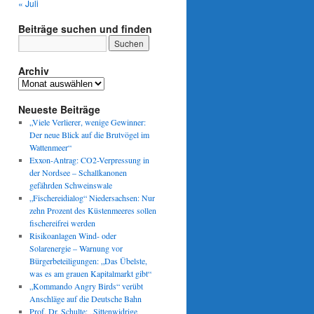
« Juli
Beiträge suchen und finden
Archiv
Archiv
Neueste Beiträge
„Viele Verlierer, wenige Gewinner:
Der neue Blick auf die Brutvögel im
Wattenmeer“
Exxon-Antrag: CO2-Verpressung in
der Nordsee – Schallkanonen
gefährden Schweinswale
„Fischereidialog“ Niedersachsen: Nur
zehn Prozent des Küstenmeeres sollen
fischereifrei werden
Risikoanlagen Wind- oder
Solarenergie – Warnung vor
Bürgerbeteiligungen: „Das Übelste,
was es am grauen Kapitalmarkt gibt“
„Kommando Angry Birds“ verübt
Anschläge auf die Deutsche Bahn
Prof. Dr. Schulte: „Sittenwidrige