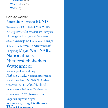
Windkraft
(502)
Wolf
(10)
Schlagwörter
BUND
Artenschutz
Bensersiel
Ems
Eilert Voß
EGE
Dornumersiel
Energiewende
erneuerbare Energien
EU-Vogelschutzgebiet
Feuerwerk
Gänsejagd
Jagd
Gänsewacht
Gänse
Klima
Landwirtschaft
Kitesurfer
NABU
Meyer Werft
Langeoog
Nationalpark
Niedersächsisches
Wattenmeer
Nationalparkverwaltung
Naturschutz
Naturschutzverbände
Niedersachsen
NLWKN
Nordsee
Ostfriesland
Offshore
Olaf Lies
Petkumer Deichvorland
Peter Südbeck
Tourismus
SPD
Schweinswale
Vögel
Vogelschutzgebiet
Wasservogeljagd
Wattenmeer
Wattenrat