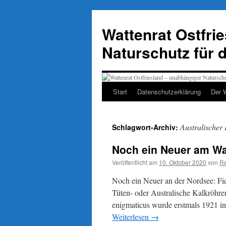
Zum
Inhalt
Wattenrat Ostfri
springen
Naturschutz für 
Start
Datenschutzerklärung
Der 
Australische
Schlagwort-Archiv:
Noch ein Neuer am Wa
Veröffentlicht am
10. Oktober 2020
von
Re
Noch ein Neuer an der Nordsee: Fic
Tüten- oder Australische Kalkröhre
enigmaticus wurde erstmals 1921 i
Weiterlesen
→