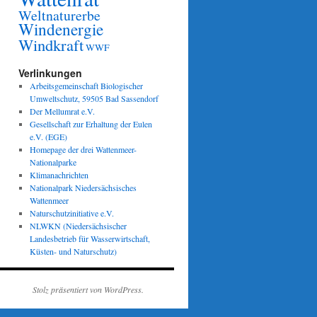
Weltnaturerbe
Windenergie
Windkraft
WWF
Verlinkungen
Arbeitsgemeinschaft Biologischer
Umweltschutz, 59505 Bad Sassendorf
Der Mellumrat e.V.
Gesellschaft zur Erhaltung der Eulen
e.V. (EGE)
Homepage der drei Wattenmeer-
Nationalparke
Klimanachrichten
Nationalpark Niedersächsisches
Wattenmeer
Naturschutzinitiative e.V.
NLWKN (Niedersächsischer
Landesbetrieb für Wasserwirtschaft,
Küsten- und Naturschutz)
Stolz präsentiert von WordPress.