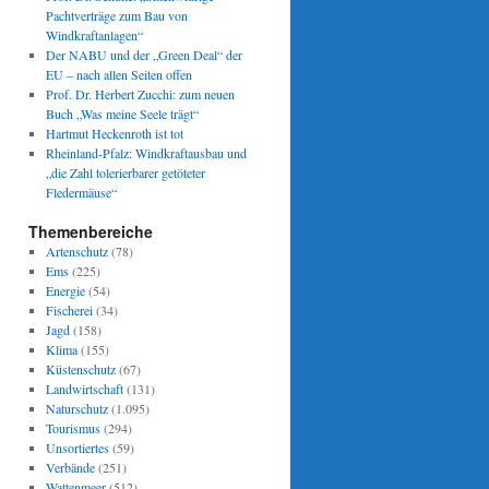
Pachtverträge zum Bau von
Windkraftanlagen“
Der NABU und der „Green Deal“ der
EU – nach allen Seiten offen
Prof. Dr. Herbert Zucchi: zum neuen
Buch „Was meine Seele trägt“
Hartmut Heckenroth ist tot
Rheinland-Pfalz: Windkraftausbau und
„die Zahl tolerierbarer getöteter
Fledermäuse“
Themenbereiche
Artenschutz
(78)
Ems
(225)
Energie
(54)
Fischerei
(34)
Jagd
(158)
Klima
(155)
Küstenschutz
(67)
Landwirtschaft
(131)
Naturschutz
(1.095)
Tourismus
(294)
Unsortiertes
(59)
Verbände
(251)
Wattenmeer
(512)