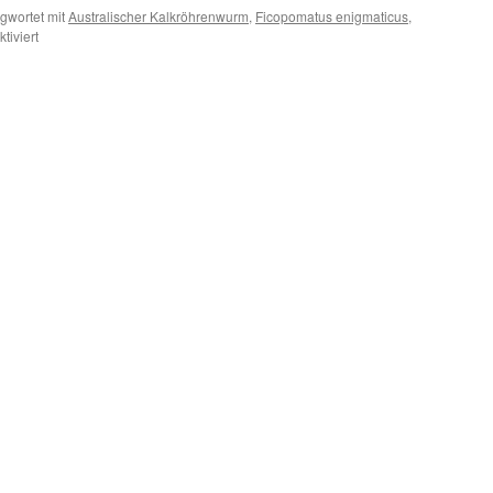
gwortet mit
Australischer Kalkröhrenwurm
,
Ficopomatus enigmaticus
,
für
iviert
Noch
ein
Neuer
am
Wattenmeer:
Ficopomatus
enigmaticus