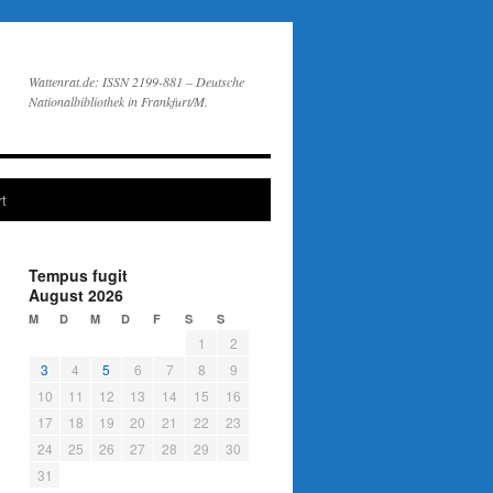
Wattenrat.de: ISSN 2199-881 – Deutsche
Nationalbibliothek in Frankfurt/M.
t
Tempus fugit
August 2026
M
D
M
D
F
S
S
1
2
3
4
5
6
7
8
9
10
11
12
13
14
15
16
17
18
19
20
21
22
23
24
25
26
27
28
29
30
31