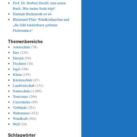
Prof. Dr. Herbert Zucchi: zum neuen
Buch „Was meine Seele trägt“
Hartmut Heckenroth ist tot
Rheinland-Pfalz: Windkraftausbau und
„die Zahl tolerierbarer getöteter
Fledermäuse“
Themenbereiche
Artenschutz
(78)
Ems
(225)
Energie
(54)
Fischerei
(34)
Jagd
(158)
Klima
(155)
Küstenschutz
(67)
Landwirtschaft
(131)
Naturschutz
(1.095)
Tourismus
(294)
Unsortiertes
(59)
Verbände
(251)
Wattenmeer
(512)
Windkraft
(502)
Wolf
(10)
Schlagwörter