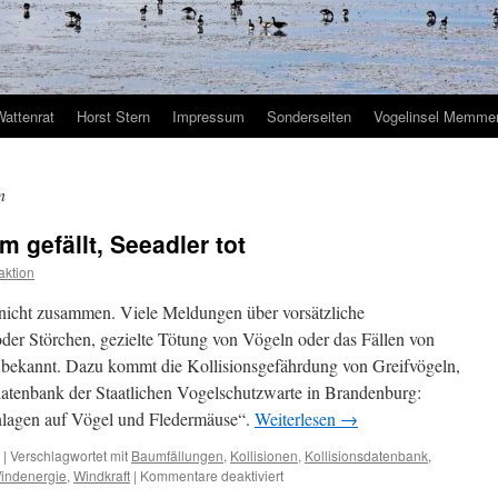
Wattenrat
Horst Stern
Impressum
Sonderseiten
Vogelinsel Memmer
n
 gefällt, Seeadler tot
ktion
nicht zusammen. Viele Meldungen über vorsätzliche
der Störchen, gezielte Tötung von Vögeln oder das Fällen von
bekannt. Dazu kommt die Kollisionsgefährdung von Greifvögeln,
sdatenbank der Staatlichen Vogelschutzwarte in Brandenburg:
lagen auf Vögel und Fledermäuse“.
Weiterlesen
→
|
Verschlagwortet mit
Baumfällungen
,
Kollisionen
,
Kollisionsdatenbank
,
für
indenergie
,
Windkraft
|
Kommentare deaktiviert
Windenergie: