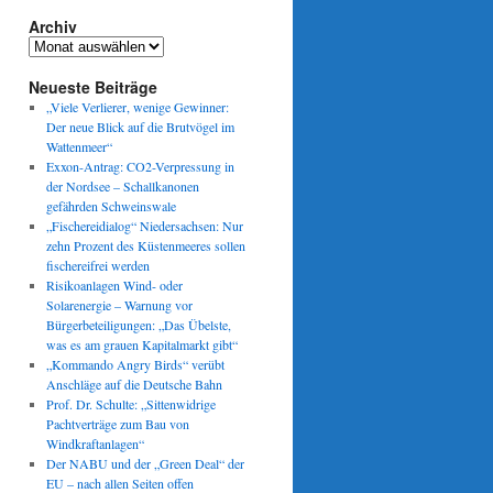
Archiv
Archiv
Neueste Beiträge
„Viele Verlierer, wenige Gewinner:
Der neue Blick auf die Brutvögel im
Wattenmeer“
Exxon-Antrag: CO2-Verpressung in
der Nordsee – Schallkanonen
gefährden Schweinswale
„Fischereidialog“ Niedersachsen: Nur
zehn Prozent des Küstenmeeres sollen
fischereifrei werden
Risikoanlagen Wind- oder
Solarenergie – Warnung vor
Bürgerbeteiligungen: „Das Übelste,
was es am grauen Kapitalmarkt gibt“
„Kommando Angry Birds“ verübt
Anschläge auf die Deutsche Bahn
Prof. Dr. Schulte: „Sittenwidrige
Pachtverträge zum Bau von
Windkraftanlagen“
Der NABU und der „Green Deal“ der
EU – nach allen Seiten offen