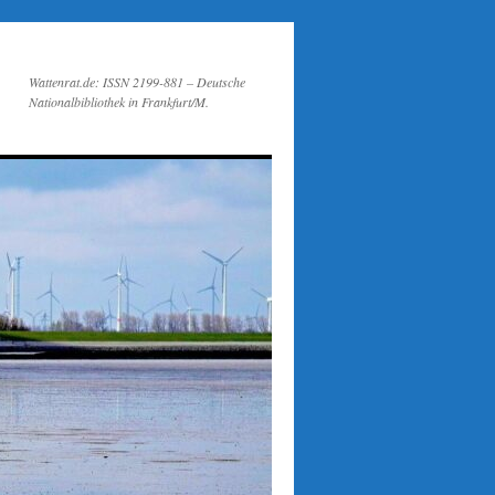
Wattenrat.de: ISSN 2199-881 – Deutsche
Nationalbibliothek in Frankfurt/M.