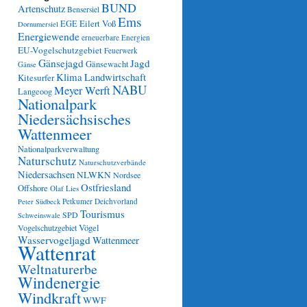
BUND
Artenschutz
Bensersiel
Ems
Eilert Voß
EGE
Dornumersiel
Energiewende
erneuerbare Energien
EU-Vogelschutzgebiet
Feuerwerk
Gänsejagd
Jagd
Gänsewacht
Gänse
Klima
Landwirtschaft
Kitesurfer
NABU
Meyer Werft
Langeoog
Nationalpark
Niedersächsisches
Wattenmeer
Nationalparkverwaltung
Naturschutz
Naturschutzverbände
Niedersachsen
NLWKN
Nordsee
Ostfriesland
Offshore
Olaf Lies
Petkumer Deichvorland
Peter Südbeck
Tourismus
SPD
Schweinswale
Vögel
Vogelschutzgebiet
Wasservogeljagd
Wattenmeer
Wattenrat
Weltnaturerbe
Windenergie
Windkraft
WWF