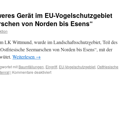
Nestbaum
gefällt,
eres Gerät im EU-Vogelschutzgebiet
Seeadler
tot
rschen von Norden bis Esens“
ktion
m LK Wittmund, wurde im Landschaftsschutzgebiet, Teil des
Ostfriesische Seemarschen von Norden bis Esens“, mit der
wütet.
Weiterlesen
→
gwortet mit
Baumfällungen
,
Eingriff
,
EU-Vogelschutzgebiet
,
Ostfriesische
für
tenrat
|
Kommentare deaktiviert
Kettensägen
und
schweres
Gerät
im
EU-
Vogelschutzgebiet
„Ostfriesische
Seemarschen
von
Norden