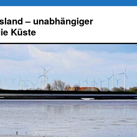
esland – unabhängiger
die Küste