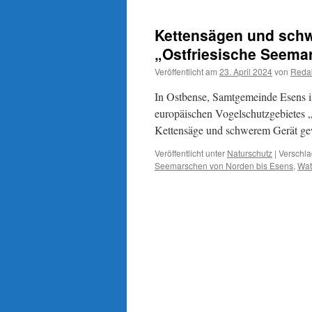
Kettensägen und schw
„Ostfriesische Seema
Veröffentlicht am
23. April 2024
von
Reda
In Ostbense, Samtgemeinde Esens i
europäischen Vogelschutzgebietes „
Kettensäge und schwerem Gerät ge
Veröffentlicht unter
Naturschutz
|
Verschla
Seemarschen von Norden bis Esens
,
Wat