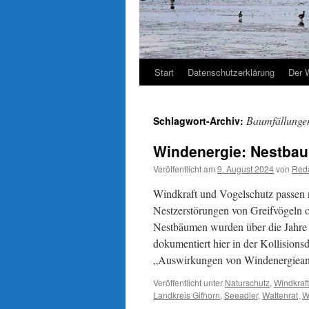
Start
Datenschutzerklärung
Der 
Baumfällunge
Schlagwort-Archiv:
Windenergie: Nestbaum
Veröffentlicht am
9. August 2024
von
Reda
Windkraft und Vogelschutz passen 
Nestzerstörungen von Greifvögeln o
Nestbäumen wurden über die Jahre 
dokumentiert hier in der Kollision
„Auswirkungen von Windenergiean
Veröffentlicht unter
Naturschutz
,
Windkraft
Landkreis Gifhorn
,
Seeadler
,
Wattenrat
,
W