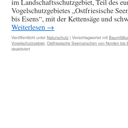
im Landschaftsschutzgebiet, Teil des e
Vogelschutzgebietes „Ostfriesische Se
bis Esens“, mit der Kettensäge und sch
Weiterlesen
→
Veröffentlicht unter
Naturschutz
|
Verschlagwortet mit
Baumfällu
Vogelschutzgebiet
,
Ostfriesische Seemarschen von Norden bis
für
deaktiviert
Kettensägen
und
schweres
Gerät
im
EU-
Vogelschutzgebiet
„Ostfriesische
Seemarschen
von
Norden
bis
Esens“