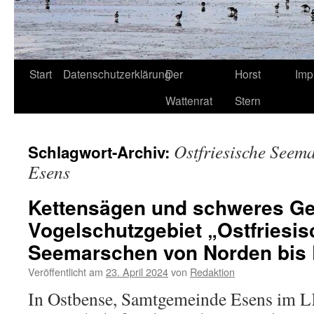
Start
Datenschutzerklärung
Der
Horst
Imp
Wattenrat
Stern
Ostfriesische Seem
Schlagwort-Archiv:
Esens
Kettensägen und schweres Ge
Vogelschutzgebiet „Ostfriesis
Seemarschen von Norden bis
Veröffentlicht am
23. April 2024
von
Redaktion
In Ostbense, Samtgemeinde Esens im 