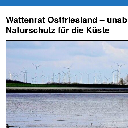
Zum
Inhalt
Wattenrat Ostfriesland – una
springen
Naturschutz für die Küste