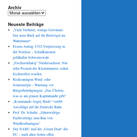
Archiv
Archiv
Neueste Beiträge
„Viele Verlierer, wenige Gewinner:
Der neue Blick auf die Brutvögel im
Wattenmeer“
Exxon-Antrag: CO2-Verpressung in
der Nordsee – Schallkanonen
gefährden Schweinswale
„Fischereidialog“ Niedersachsen: Nur
zehn Prozent des Küstenmeeres sollen
fischereifrei werden
Risikoanlagen Wind- oder
Solarenergie – Warnung vor
Bürgerbeteiligungen: „Das Übelste,
was es am grauen Kapitalmarkt gibt“
„Kommando Angry Birds“ verübt
Anschläge auf die Deutsche Bahn
Prof. Dr. Schulte: „Sittenwidrige
Pachtverträge zum Bau von
Windkraftanlagen“
Der NABU und der „Green Deal“ der
EU – nach allen Seiten offen