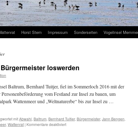
Wattenrat
Horst Stern
Impressum
Sonderseiten
Vogelinsel Memmer
jer
ll Bürgermeister loswerden
tion
nsel Baltrum, Bernhard Tuitjer, fiel im Sommerloch 2016 mit der
zur Personenbeförderung vom Festland zur Insel zu bauen, um
nalpark Wattenmeer und „Weltnaturerbe“ bis zur Insel zu …
gwortet mit
Abwahl
,
Baltrum
,
Bernhard Tuitjer
,
Bürgermeister
,
Jann Bengen
,
für
meer
,
Wattenrat
|
Kommentare deaktiviert
Insel
Baltrum: