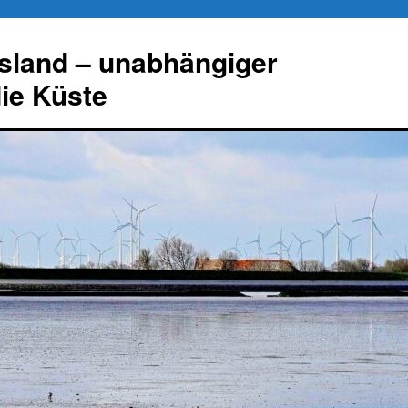
esland – unabhängiger
die Küste