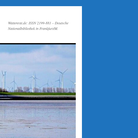
Wattenrat.de: ISSN 2199-881 – Deutsche
Nationalbibliothek in Frankfurt/M.