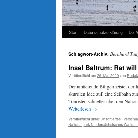
Start
Datenschutzerklärung
Der 
Bernhard Tuit
Schlagwort-Archiv:
Insel Baltrum: Rat wi
Veröffentlicht am
26. Mai 2020
von
Redak
Der amtierende Bürgermeister der I
skurrilen Idee auf, eine Seilbahn 
Touristen schneller über den Natio
Weiterlesen
→
Veröffentlicht unter
Unsortiertes
|
Verschla
Nationalpark Niedersächsisches Watten