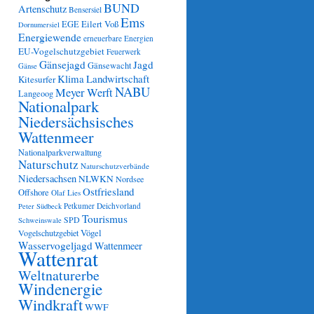
BUND
Artenschutz
Bensersiel
Ems
Eilert Voß
EGE
Dornumersiel
Energiewende
erneuerbare Energien
EU-Vogelschutzgebiet
Feuerwerk
Gänsejagd
Jagd
Gänsewacht
Gänse
Klima
Landwirtschaft
Kitesurfer
NABU
Meyer Werft
Langeoog
Nationalpark
Niedersächsisches
Wattenmeer
Nationalparkverwaltung
Naturschutz
Naturschutzverbände
Niedersachsen
NLWKN
Nordsee
Ostfriesland
Offshore
Olaf Lies
Petkumer Deichvorland
Peter Südbeck
Tourismus
SPD
Schweinswale
Vögel
Vogelschutzgebiet
Wasservogeljagd
Wattenmeer
Wattenrat
Weltnaturerbe
Windenergie
Windkraft
WWF