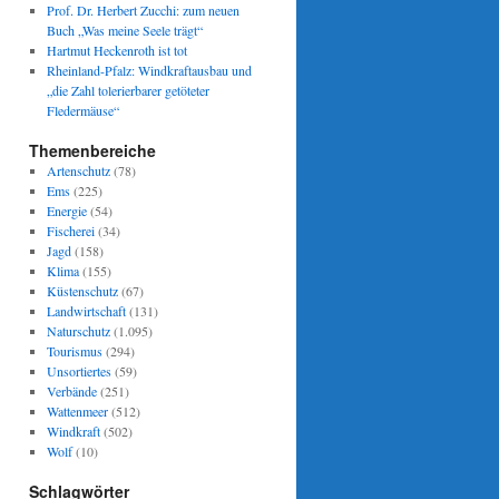
Prof. Dr. Herbert Zucchi: zum neuen
Buch „Was meine Seele trägt“
Hartmut Heckenroth ist tot
Rheinland-Pfalz: Windkraftausbau und
„die Zahl tolerierbarer getöteter
Fledermäuse“
Themenbereiche
Artenschutz
(78)
Ems
(225)
Energie
(54)
Fischerei
(34)
Jagd
(158)
Klima
(155)
Küstenschutz
(67)
Landwirtschaft
(131)
Naturschutz
(1.095)
Tourismus
(294)
Unsortiertes
(59)
Verbände
(251)
Wattenmeer
(512)
Windkraft
(502)
Wolf
(10)
Schlagwörter