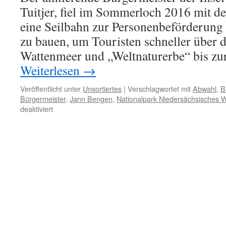
Tuitjer, fiel im Sommerloch 2016 mit der
eine Seilbahn zur Personenbeförderung 
zu bauen, um Touristen schneller über 
Wattenmeer und „Weltnaturerbe“ bis zu
Weiterlesen
→
Veröffentlicht unter
Unsortiertes
|
Verschlagwortet mit
Abwahl
,
B
Bürgermeister
,
Jann Bengen
,
Nationalpark Niedersächsisches 
für
deaktiviert
Insel
Baltrum:
Rat
will
Bürgermeister
loswerden