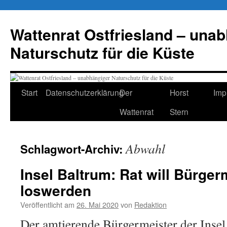
Zum
Inhalt
Wattenrat Ostfriesland – una
springen
Naturschutz für die Küste
Start
Datenschutzerklärung
Der
Horst
Imp
Wattenrat
Stern
Abwahl
Schlagwort-Archiv:
Insel Baltrum: Rat will Bürger
loswerden
Veröffentlicht am
26. Mai 2020
von
Redaktion
Der amtierende Bürgermeister der Inse