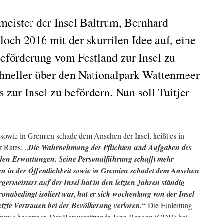
eister der Insel Baltrum, Bernhard
loch 2016 mit der skurrilen Idee auf, eine
eförderung vom Festland zur Insel zu
chneller über den Nationalpark Wattenmeer
 zur Insel zu befördern. Nun soll Tuitjer
t sowie in Gremien schade dem Ansehen der Insel, heißt es in
r Rates: „
Die Wahrnehmung der Pflichten und Aufgaben des
 den Erwartungen. Seine Personalführung schafft mehr
eten in der Öffentlichkeit sowie in Gremien schadet dem Ansehen
germeisters auf der Insel hat in den letzten Jahren ständig
ronabedingt isoliert war, hat er sich wochenlang von der Insel
etzte Vertrauen bei der Bevölkerung verloren.“
Die Einleitung
mmig beantragt. Der Ratsvorsitzende Jann Bengen (CDU) hat