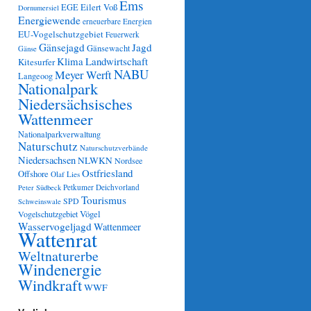
Ems
Eilert Voß
EGE
Dornumersiel
Energiewende
erneuerbare Energien
EU-Vogelschutzgebiet
Feuerwerk
Gänsejagd
Jagd
Gänsewacht
Gänse
Klima
Landwirtschaft
Kitesurfer
NABU
Meyer Werft
Langeoog
Nationalpark
Niedersächsisches
Wattenmeer
Nationalparkverwaltung
Naturschutz
Naturschutzverbände
Niedersachsen
NLWKN
Nordsee
Ostfriesland
Offshore
Olaf Lies
Petkumer Deichvorland
Peter Südbeck
Tourismus
SPD
Schweinswale
Vögel
Vogelschutzgebiet
Wasservogeljagd
Wattenmeer
Wattenrat
Weltnaturerbe
Windenergie
Windkraft
WWF