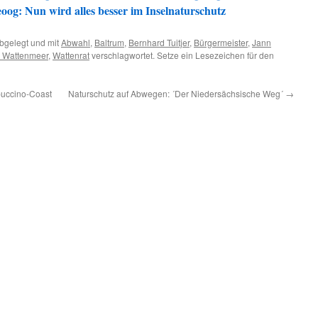
og: Nun wird alles besser im Inselnaturschutz
bgelegt und mit
Abwahl
,
Baltrum
,
Bernhard Tuitjer
,
Bürgermeister
,
Jann
s Wattenmeer
,
Wattenrat
verschlagwortet. Setze ein Lesezeichen für den
uccino-Coast
Naturschutz auf Abwegen: ´Der Niedersächsische Weg´
→