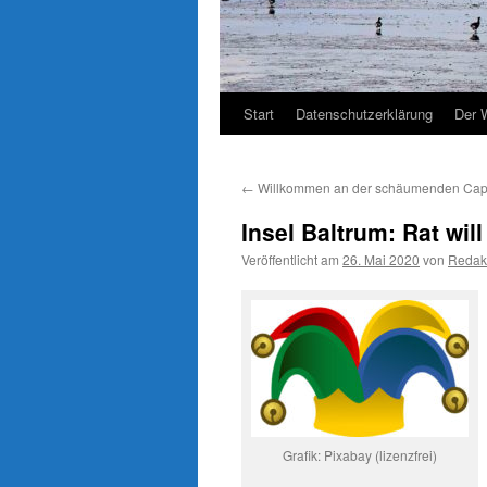
Start
Datenschutzerklärung
Der 
←
Willkommen an der schäumenden Cap
Insel Baltrum: Rat wi
Veröffentlicht am
26. Mai 2020
von
Redak
Grafik: Pixabay (lizenzfrei)