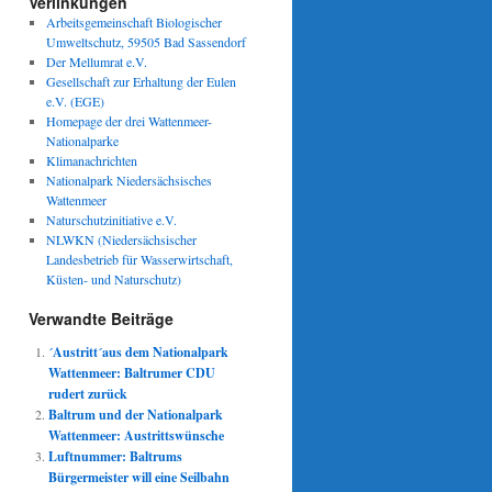
Verlinkungen
Arbeitsgemeinschaft Biologischer
Umweltschutz, 59505 Bad Sassendorf
Der Mellumrat e.V.
Gesellschaft zur Erhaltung der Eulen
e.V. (EGE)
Homepage der drei Wattenmeer-
Nationalparke
Klimanachrichten
Nationalpark Niedersächsisches
Wattenmeer
Naturschutzinitiative e.V.
NLWKN (Niedersächsischer
Landesbetrieb für Wasserwirtschaft,
Küsten- und Naturschutz)
Verwandte Beiträge
´Austritt´aus dem Nationalpark
Wattenmeer: Baltrumer CDU
rudert zurück
Baltrum und der Nationalpark
Wattenmeer: Austrittswünsche
Luftnummer: Baltrums
Bürgermeister will eine Seilbahn