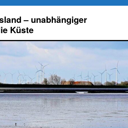
esland – unabhängiger
die Küste