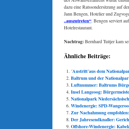
dazu eine Ratssondersitzung auf den
Jann Bengen, Hotelier und Zugvogelj
„auszutreten“
. Bengen serviert au
Hotelrestaurant.
Nachtrag:
Bernhard Tuitjer kam sei
Ähnliche Beiträge:
´Austritt´aus dem Nationalp
Baltrum und der Nationalpar
Luftnummer: Baltrums Bürger
Insel Langeoog: Bürgermeiste
Nationalpark Niedersächsisc
Windenergie: SPD-Wangerooge
Zur Nachahmung empfohlen: 
Der Jahresendknaller: Gerich
Offshore-Windenergie: Kabel