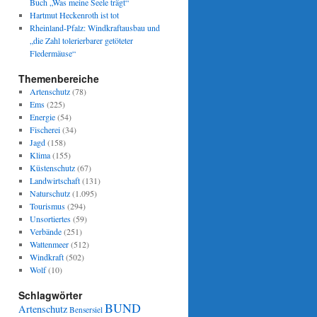
Buch „Was meine Seele trägt“
Hartmut Heckenroth ist tot
Rheinland-Pfalz: Windkraftausbau und
„die Zahl tolerierbarer getöteter
Fledermäuse“
Themenbereiche
Artenschutz
(78)
Ems
(225)
Energie
(54)
Fischerei
(34)
Jagd
(158)
Klima
(155)
Küstenschutz
(67)
Landwirtschaft
(131)
Naturschutz
(1.095)
Tourismus
(294)
Unsortiertes
(59)
Verbände
(251)
Wattenmeer
(512)
Windkraft
(502)
Wolf
(10)
Schlagwörter
BUND
Artenschutz
Bensersiel