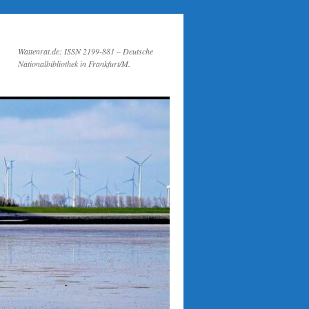
Wattenrat.de: ISSN 2199-881 – Deutsche
Nationalbibliothek in Frankfurt/M.