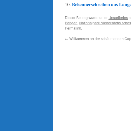
Bekennerschreiben aus Langeo
Dieser Beitrag wurde unter
Unsortiertes
a
Bengen
,
Nationalpark Niedersächsische
Permalink
.
←
Willkommen an der schäumenden Cap