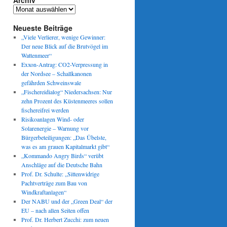
Archiv
Archiv
Neueste Beiträge
„Viele Verlierer, wenige Gewinner:
Der neue Blick auf die Brutvögel im
Wattenmeer“
Exxon-Antrag: CO2-Verpressung in
der Nordsee – Schallkanonen
gefährden Schweinswale
„Fischereidialog“ Niedersachsen: Nur
zehn Prozent des Küstenmeeres sollen
fischereifrei werden
Risikoanlagen Wind- oder
Solarenergie – Warnung vor
Bürgerbeteiligungen: „Das Übelste,
was es am grauen Kapitalmarkt gibt“
„Kommando Angry Birds“ verübt
Anschläge auf die Deutsche Bahn
Prof. Dr. Schulte: „Sittenwidrige
Pachtverträge zum Bau von
Windkraftanlagen“
Der NABU und der „Green Deal“ der
EU – nach allen Seiten offen
Prof. Dr. Herbert Zucchi: zum neuen