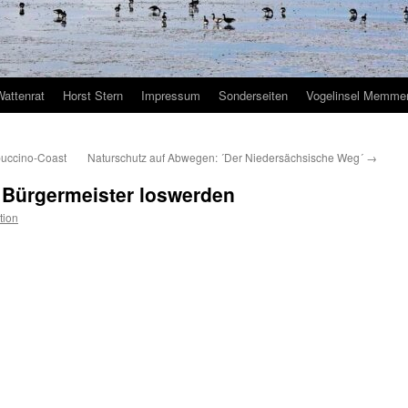
Wattenrat
Horst Stern
Impressum
Sonderseiten
Vogelinsel Memmer
uccino-Coast
Naturschutz auf Abwegen: ´Der Niedersächsische Weg´
→
ll Bürgermeister loswerden
tion