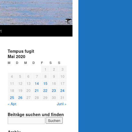
t
Tempus fugit
Mai 2020
M
D
M
D
F
S
S
1
2
3
4
5
6
7
8
9
10
11
12
13
14
15
16
17
18
19
20
21
22
23
24
25
26
27
28
29
30
31
« Apr.
Juni »
Beiträge suchen und finden