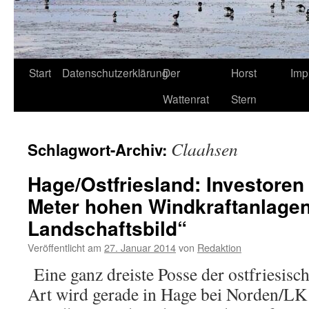
Start
Datenschutzerklärung
Der
Horst
Imp
Wattenrat
Stern
Claahsen
Schlagwort-Archiv:
Hage/Ostfriesland: Investoren 
Meter hohen Windkraftanlage
Landschaftsbild“
Veröffentlicht am
27. Januar 2014
von
Redaktion
Eine ganz dreiste Posse der ostfriesis
Art wird gerade in Hage bei Norden/LK 