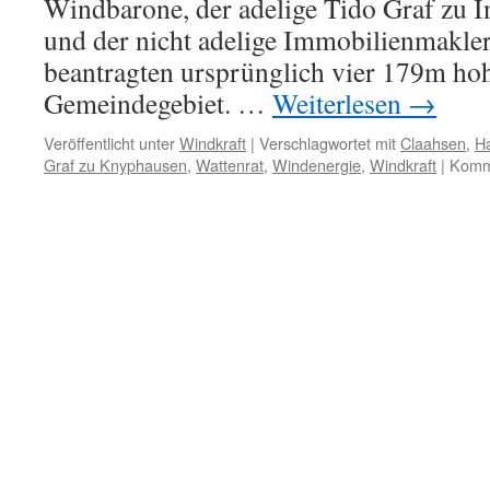
Windbarone, der adelige Tido Graf zu 
und der nicht adelige Immobilienmakle
beantragten ursprünglich vier 179m ho
Gemeindegebiet. …
Weiterlesen
→
Veröffentlicht unter
Windkraft
|
Verschlagwortet mit
Claahsen
,
H
Graf zu Knyphausen
,
Wattenrat
,
Windenergie
,
Windkraft
|
Komme