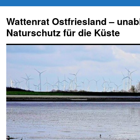
Zum
Inhalt
Wattenrat Ostfriesland – una
springen
Naturschutz für die Küste