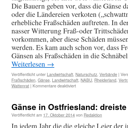
Die Bauern geben vor, dass die Gänse d
oder die Ländereien verkoten („schwat
erhebliche Fraßschäden auftreten. In de
nasser Witterung Fraß-oder Trittschäde
vorkommen, aber diese Schäden müssen 
werden. Es kam auch schon vor, dass F
Gänsen als Fraßschäden in die Schnäbe
Weiterlesen
→
Veröffentlicht unter
Landwirtschaft
,
Naturschutz
,
Verbände
|
Ver
Fraßschäden
,
Gänse
,
Landwirtschaft
,
NABU
,
Rheiderland
,
Vert
für
Wattenrat
|
Kommentare deaktiviert
Rheiderland:
Bauern
wollen
Gänse in Ostfriesland: dreist
Gänse
vertreiben
Veröffentlicht am
17. Oktober 2014
von
Redaktion
In jedem Jahr die die gleiche Leier der 