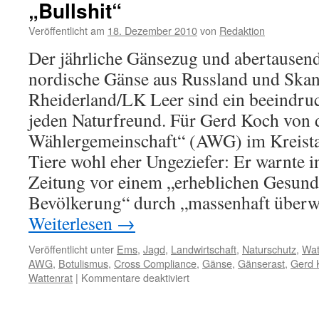
„Bullshit“
–
Bauern
Veröffentlicht am
18. Dezember 2010
von
Redaktion
wollen
Jagdausweitung
Der jährliche Gänsezug und abertausen
–
nordische Gänse aus Russland und Ska
Grüne
zeigen
Rheiderland/LK Leer sind ein beeindruc
Verständnis
jeden Naturfreund. Für Gerd Koch von 
Wählergemeinschaft“ (AWG) im Kreista
Tiere wohl eher Ungeziefer: Er warnte i
Zeitung vor einem „erheblichen Gesundh
Bevölkerung“ durch „massenhaft überw
Weiterlesen
→
Veröffentlicht unter
Ems
,
Jagd
,
Landwirtschaft
,
Naturschutz
,
Wat
AWG
,
Botulismus
,
Cross Compliance
,
Gänse
,
Gänserast
,
Gerd 
für
Wattenrat
|
Kommentare deaktiviert
Gänse
im