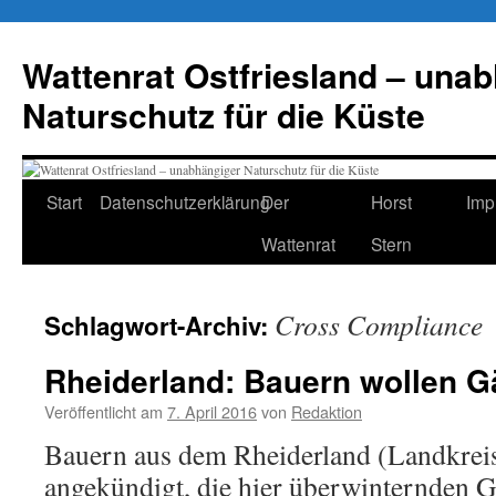
Zum
Inhalt
Wattenrat Ostfriesland – una
springen
Naturschutz für die Küste
Start
Datenschutzerklärung
Der
Horst
Imp
Wattenrat
Stern
Cross Compliance
Schlagwort-Archiv:
Rheiderland: Bauern wollen G
Veröffentlicht am
7. April 2016
von
Redaktion
Bauern aus dem Rheiderland (Landkrei
angekündigt, die hier überwinternden G