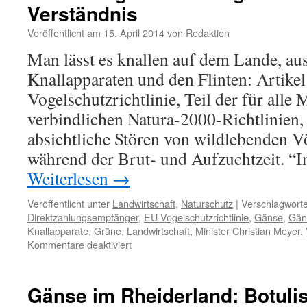
Verständnis
Veröffentlicht am
15. April 2014
von
Redaktion
Man lässt es knallen auf dem Lande, au
Knallapparaten und den Flinten: Artike
Vogelschutzrichtlinie, Teil der für alle 
verbindlichen Natura-2000-Richtlinien, 
absichtliche Stören von wildlebenden V
während der Brut- und Aufzuchtzeit. “
Weiterlesen
→
Veröffentlicht unter
Landwirtschaft
,
Naturschutz
|
Verschlagworte
Direktzahlungsempfänger
,
EU-Vogelschutzrichtlinie
,
Gänse
,
Gän
Knallapparate
,
Grüne
,
Landwirtschaft
,
Minister Christian Meyer
,
für
Kommentare deaktiviert
Gänse:
wegknallen
und
Gänse im Rheiderland: Botul
totschießen