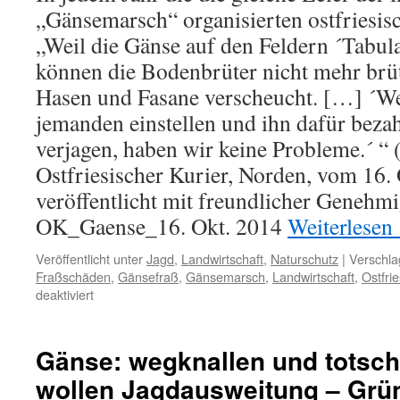
„Gänsemarsch“ organisierten ostfriesisc
„Weil die Gänse auf den Feldern ´Tabula 
können die Bodenbrüter nicht mehr br
Hasen und Fasane verscheucht. […] ´W
jemanden einstellen und ihn dafür bezah
verjagen, haben wir keine Probleme.´ “ 
Ostfriesischer Kurier, Norden, vom 16.
veröffentlicht mit freundlicher Genehm
OK_Gaense_16. Okt. 2014
Weiterlesen
Veröffentlicht unter
Jagd
,
Landwirtschaft
,
Naturschutz
|
Verschla
Fraßschäden
,
Gänsefraß
,
Gänsemarsch
,
Landwirtschaft
,
Ostfri
für
deaktiviert
Gänse
in
Ostfriesland:
Gänse: wegknallen und totsch
dreiste
wollen Jagdausweitung – Grü
Lügenbauern