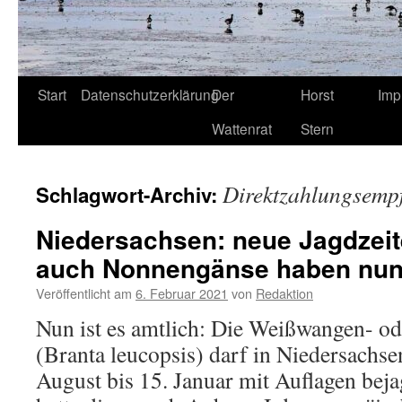
Start
Datenschutzerklärung
Der
Horst
Imp
Wattenrat
Stern
Direktzahlungsemp
Schlagwort-Archiv:
Niedersachsen: neue Jagdzei
auch Nonnengänse haben nun
Veröffentlicht am
6. Februar 2021
von
Redaktion
Nun ist es amtlich: Die Weißwangen- o
(Branta leucopsis) darf in Niedersachs
August bis 15. Januar mit Auflagen bej