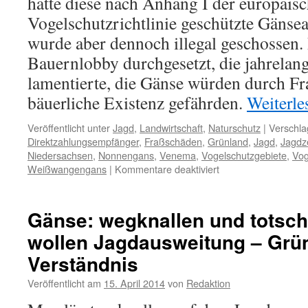
hatte diese nach Anhang I der europäis
Vogelschutzrichtlinie geschützte Gänsear
wurde aber dennoch illegal geschossen. 
Bauernlobby durchgesetzt, die jahrela
lamentierte, die Gänse würden durch Fr
bäuerliche Existenz gefährden.
Weiterl
Veröffentlicht unter
Jagd
,
Landwirtschaft
,
Naturschutz
|
Verschla
Direktzahlungsempfänger
,
Fraßschäden
,
Grünland
,
Jagd
,
Jagdz
Niedersachsen
,
Nonnengans
,
Venema
,
Vogelschutzgebiete
,
Vog
für
Weißwangengans
|
Kommentare deaktiviert
Niedersachsen:
neue
Jagdzeitenverordnu
Gänse: wegknallen und totsch
–
wollen Jagdausweitung – Grü
auch
Nonnengänse
Verständnis
haben
nun
Veröffentlicht am
15. April 2014
von
Redaktion
Jagdzeit