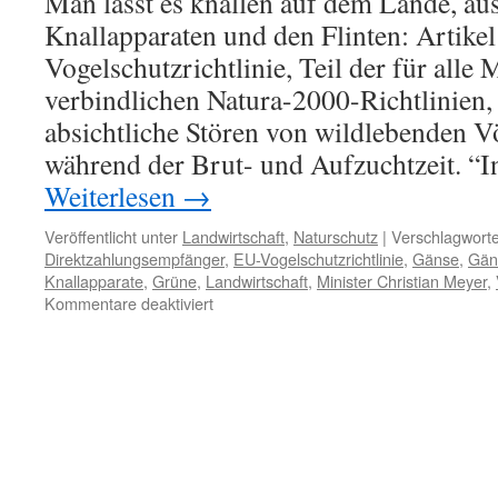
Man lässt es knallen auf dem Lande, au
Knallapparaten und den Flinten: Artike
Vogelschutzrichtlinie, Teil der für alle 
verbindlichen Natura-2000-Richtlinien, 
absichtliche Stören von wildlebenden V
während der Brut- und Aufzuchtzeit. “
Weiterlesen
→
Veröffentlicht unter
Landwirtschaft
,
Naturschutz
|
Verschlagworte
Direktzahlungsempfänger
,
EU-Vogelschutzrichtlinie
,
Gänse
,
Gän
Knallapparate
,
Grüne
,
Landwirtschaft
,
Minister Christian Meyer
,
für
Kommentare deaktiviert
Gänse:
wegknallen
und
totschießen
–
Bauern
wollen
Jagdausweitung