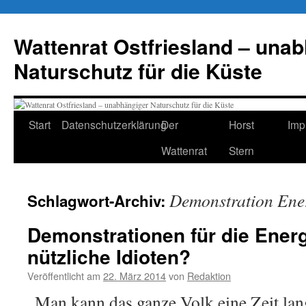
Zum
Inhalt
Wattenrat Ostfriesland – una
springen
Naturschutz für die Küste
Start
Datenschutzerklärung
Der
Horst
Imp
Wattenrat
Stern
Demonstration Ene
Schlagwort-Archiv:
Demonstrationen für die Ener
nützliche Idioten?
Veröffentlicht am
22. März 2014
von
Redaktion
„Man kann das ganze Volk eine Zeit la