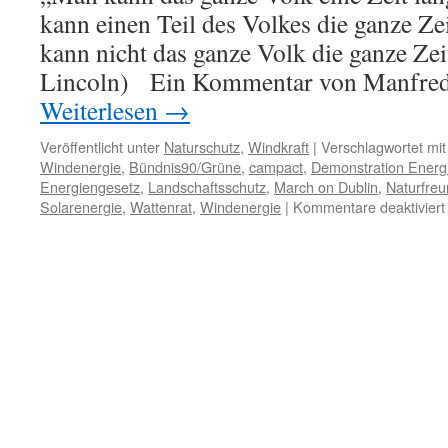
kann einen Teil des Volkes die ganze Ze
kann nicht das ganze Volk die ganze Ze
Lincoln) Ein Kommentar von Manfre
Weiterlesen
→
Veröffentlicht unter
Naturschutz
,
Windkraft
|
Verschlagwortet mit
Windenergie
,
Bündnis90/Grüne
,
campact
,
Demonstration Ener
Energiengesetz
,
Landschaftsschutz
,
March on Dublin
,
Naturfre
Solarenergie
,
Wattenrat
,
Windenergie
|
Kommentare deaktiviert