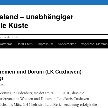
esland – unabhängiger
die Küste
Wattenrat
Horst Stern
Impressum
Sonderseiten
Vogelinsel Memmer
 Wremen und Dorum (LK Cuxhaven)
gt
tion
eitung in Oldenburg meldet am 30. Juli 2010, dass die
surferzonen in Wremen und Dorum im Landkreis Cuxhaven
ächst bis März 2012 befristet. Laut Berichterstattung erfolgte die