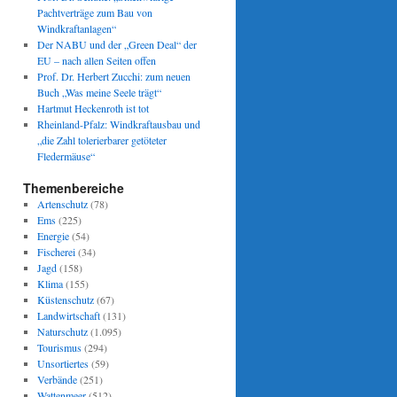
Pachtverträge zum Bau von
Windkraftanlagen“
Der NABU und der „Green Deal“ der
EU – nach allen Seiten offen
Prof. Dr. Herbert Zucchi: zum neuen
Buch „Was meine Seele trägt“
Hartmut Heckenroth ist tot
Rheinland-Pfalz: Windkraftausbau und
„die Zahl tolerierbarer getöteter
Fledermäuse“
Themenbereiche
Artenschutz
(78)
Ems
(225)
Energie
(54)
Fischerei
(34)
Jagd
(158)
Klima
(155)
Küstenschutz
(67)
Landwirtschaft
(131)
Naturschutz
(1.095)
Tourismus
(294)
Unsortiertes
(59)
Verbände
(251)
Wattenmeer
(512)