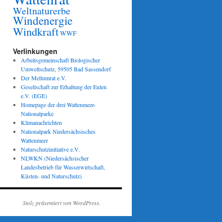
Weltnaturerbe
Windenergie
Windkraft
WWF
Verlinkungen
Arbeitsgemeinschaft Biologischer
Umweltschutz, 59505 Bad Sassendorf
Der Mellumrat e.V.
Gesellschaft zur Erhaltung der Eulen
e.V. (EGE)
Homepage der drei Wattenmeer-
Nationalparke
Klimanachrichten
Nationalpark Niedersächsisches
Wattenmeer
Naturschutzinitiative e.V.
NLWKN (Niedersächsischer
Landesbetrieb für Wasserwirtschaft,
Küsten- und Naturschutz)
Stolz präsentiert von WordPress.