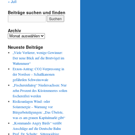
« Juli
Beiträge suchen und finden
Archiv
Archiv
Neueste Beiträge
„Viele Verlierer, wenige Gewinner:
Der neue Blick auf die Brutvögel im
Wattenmeer“
Exxon-Antrag: CO2-Verpressung in
der Nordsee – Schallkanonen
gefährden Schweinswale
„Fischereidialog“ Niedersachsen: Nur
zehn Prozent des Küstenmeeres sollen
fischereifrei werden
Risikoanlagen Wind- oder
Solarenergie – Warnung vor
Bürgerbeteiligungen: „Das Übelste,
was es am grauen Kapitalmarkt gibt“
„Kommando Angry Birds“ verübt
Anschläge auf die Deutsche Bahn
Prof. Dr. Schulte: „Sittenwidrige