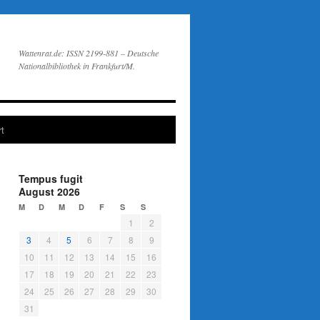
Wattenrat.de: ISSN 2199-881 – Deutsche
Nationalbibliothek in Frankfurt/M.
t
Tempus fugit
August 2026
M
D
M
D
F
S
S
1
2
3
4
5
6
7
8
9
10
11
12
13
14
15
16
17
18
19
20
21
22
23
24
25
26
27
28
29
30
31