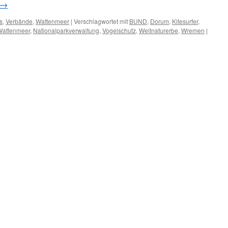
→
s
,
Verbände
,
Wattenmeer
|
Verschlagwortet mit
BUND
,
Dorum
,
Kitesurfer
,
Wattenmeer
,
Nationalparkverwaltung
,
Vogelschutz
,
Weltnaturerbe
,
Wremen
|