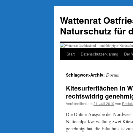
Zum
Inhalt
Wattenrat Ostfri
springen
Naturschutz für 
Start
Datenschutzerklärung
Der 
Dorum
Schlagwort-Archiv:
Kitesurferflächen in
rechtswidrig genehmi
Veröffentlicht am
31. Juli 2010
von
Redak
Die Online-Ausgabe der Nordwest Z
Nationalparkverwaltung zwei Kite
genehmigt hat, die Erlaubnis ist zun