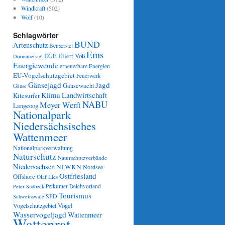
Windkraft
(502)
Wolf
(10)
Schlagwörter
BUND
Artenschutz
Bensersiel
Ems
Eilert Voß
EGE
Dornumersiel
Energiewende
erneuerbare Energien
EU-Vogelschutzgebiet
Feuerwerk
Gänsejagd
Jagd
Gänsewacht
Gänse
Klima
Landwirtschaft
Kitesurfer
NABU
Meyer Werft
Langeoog
Nationalpark
Niedersächsisches
Wattenmeer
Nationalparkverwaltung
Naturschutz
Naturschutzverbände
Niedersachsen
NLWKN
Nordsee
Ostfriesland
Offshore
Olaf Lies
Petkumer Deichvorland
Peter Südbeck
Tourismus
SPD
Schweinswale
Vögel
Vogelschutzgebiet
Wasservogeljagd
Wattenmeer
Wattenrat