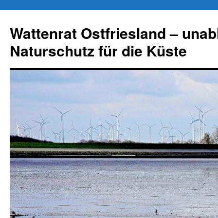
Zum
Inhalt
Wattenrat Ostfriesland – una
springen
Naturschutz für die Küste