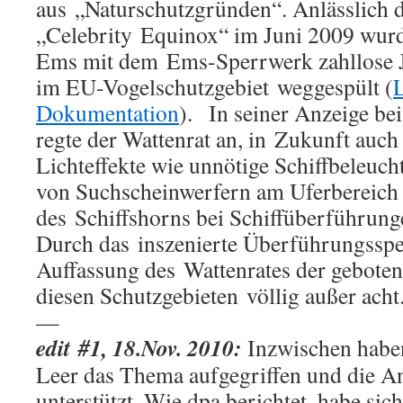
aus „Naturschutzgründen“. Anlässlich 
„Celebrity Equinox“ im Juni 2009 wurd
Ems mit dem Ems-Sperrwerk zahllose 
im EU-Vogelschutzgebiet weggespült (
Dokumentation
). In seiner Anzeige be
regte der Wattenrat an, in Zukunft auch
Lichteffekte wie unnötige Schiffbeleuc
von Suchscheinwerfern am Uferbereich
des Schiffshorns bei Schiffüberführung
Durch das inszenierte Überführungsspe
Auffassung des Wattenrates der geboten
diesen Schutzgebieten völlig außer acht
—
edit #1, 18.Nov. 2010:
Inzwischen habe
Leer das Thema aufgegriffen und die An
unterstützt. Wie dpa berichtet, habe sic