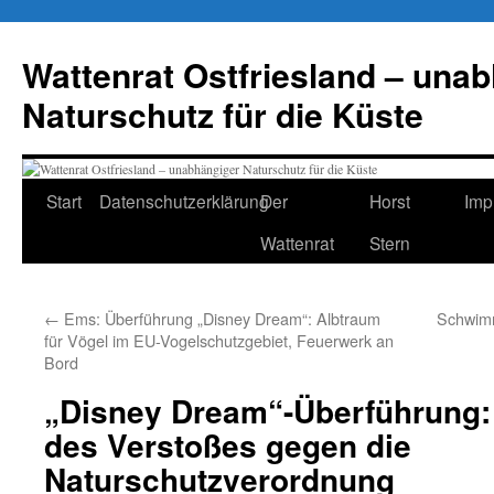
Zum
Inhalt
Wattenrat Ostfriesland – una
springen
Naturschutz für die Küste
Start
Datenschutzerklärung
Der
Horst
Imp
Wattenrat
Stern
←
Ems: Überführung „Disney Dream“: Albtraum
Schwimm
für Vögel im EU-Vogelschutzgebiet, Feuerwerk an
Bord
„Disney Dream“-Überführung:
des Verstoßes gegen die
Naturschutzverordnung