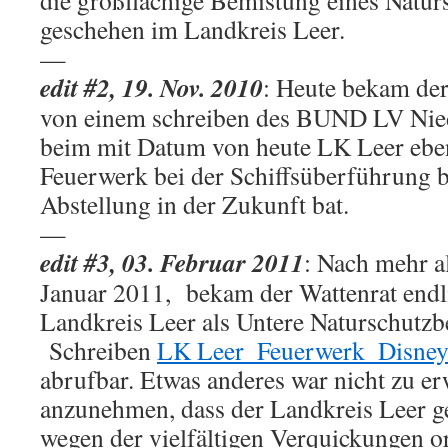
die großflächige Bemistung eines Naturs
geschehen im Landkreis Leer.
—
edit #2, 19. Nov. 2010
: Heute bekam der
von einem schreiben des BUND LV Nied
beim mit Datum von heute LK Leer eben
Feuerwerk bei der Schiffsüberführung 
Abstellung in der Zukunft bat.
—
edit #3, 03. Februar 2011
: Nach mehr a
Januar 2011, bekam der Wattenrat endl
Landkreis Leer als Untere Naturschutzbe
Schreiben
LK Leer_Feuerwerk_Disne
abrufbar. Etwas anderes war nicht zu er
anzunehmen, dass der Landkreis Leer g
wegen der vielfältigen Verquickungen o