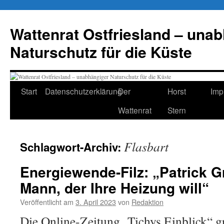
Zum
Inhalt
Wattenrat Ostfriesland – una
springen
Naturschutz für die Küste
Start
Datenschutzerklärung
Der
Horst
Imp
Wattenrat
Stern
Flasbart
Schlagwort-Archiv:
Energiewende-Filz: „Patrick G
Mann, der Ihre Heizung will“
Veröffentlicht am
3. April 2023
von
Redaktion
Die Online-Zeitung „Tichys Einblick“ gr