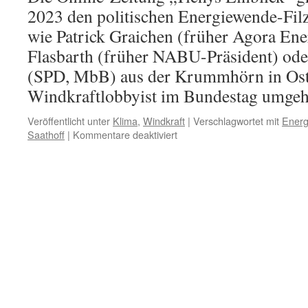
2023 den politischen Energiewende-Filz
wie Patrick Graichen (früher Agora En
Flasbarth (früher NABU-Präsident) ode
(SPD, MbB) aus der Krummhörn in Ostfr
Windkraftlobbyist im Bundestag umgeh
Veröffentlicht unter
Klima
,
Windkraft
|
Verschlagwortet mit
Ener
für
Saathoff
|
Kommentare deaktiviert
Energiewende-
Filz:
„Patrick
Graichen:
Der
Mann,
der
Ihre
Heizung
will“