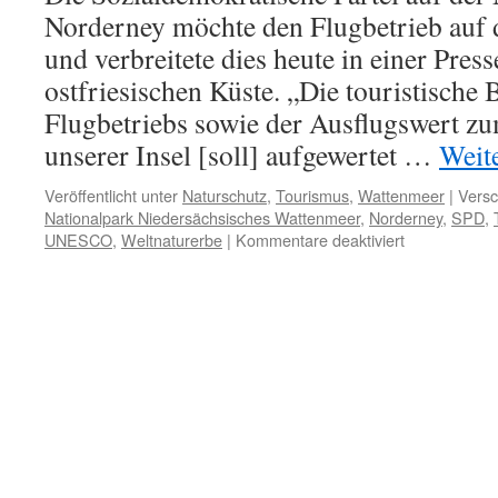
Norderney möchte den Flugbetrieb auf d
und verbreitete dies heute in einer Pres
ostfriesischen Küste. „Die touristische
Flugbetriebs sowie der Ausflugswert z
unserer Insel [soll] aufgewertet …
Weit
Veröffentlicht unter
Naturschutz
,
Tourismus
,
Wattenmeer
|
Versc
Nationalpark Niedersächsisches Wattenmeer
,
Norderney
,
SPD
,
für
UNESCO
,
Weltnaturerbe
|
Kommentare deaktiviert
Norderneyer
SPD
will
Flugbetrieb
auf
der
Insel
ankurbeln