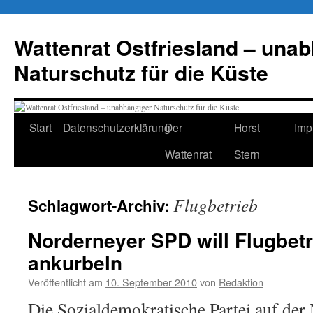
Zum
Inhalt
Wattenrat Ostfriesland – una
springen
Naturschutz für die Küste
Start
Datenschutzerklärung
Der
Horst
Imp
Wattenrat
Stern
Flugbetrieb
Schlagwort-Archiv:
Norderneyer SPD will Flugbetri
ankurbeln
Veröffentlicht am
10. September 2010
von
Redaktion
Die Sozialdemokratische Partei auf der