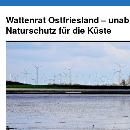
Zum
Inhalt
Wattenrat Ostfriesland – una
springen
Naturschutz für die Küste