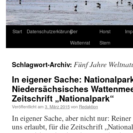
Start
Datenschutzerklärung
Der
Horst
Imp
Wattenrat
Stern
Fünf Jahre Weltnat
Schlagwort-Archiv:
In eigener Sache: Nationalpar
Niedersächsisches Wattenmee
Zeitschrift „Nationalpark“
Veröffentlicht am
3. März 2015
von
Redaktion
In eigener Sache, aber nicht nur: Reine
uns erlaubt, für die Zeitschrift „Nationa