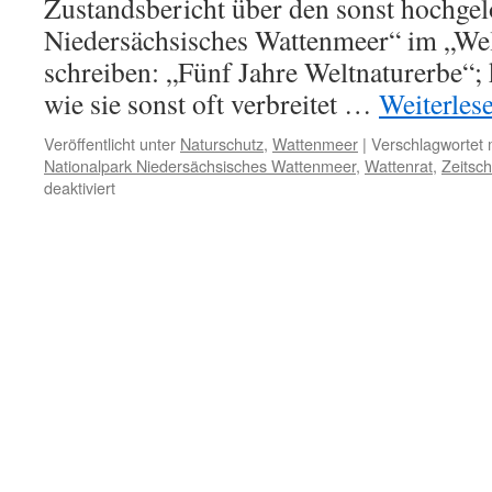
Zustandsbericht über den sonst hochgel
Niedersächsisches Wattenmeer“ im „Wel
schreiben: „Fünf Jahre Weltnaturerbe“;
wie sie sonst oft verbreitet …
Weiterles
Veröffentlicht unter
Naturschutz
,
Wattenmeer
|
Verschlagwortet 
Nationalpark Niedersächsisches Wattenmeer
,
Wattenrat
,
Zeitsch
für
deaktiviert
In
eigener
Sache:
Nationalpark
Niedersächsisches
Wattenmeer
in
der
Zeitschrift
„Nationalpark“