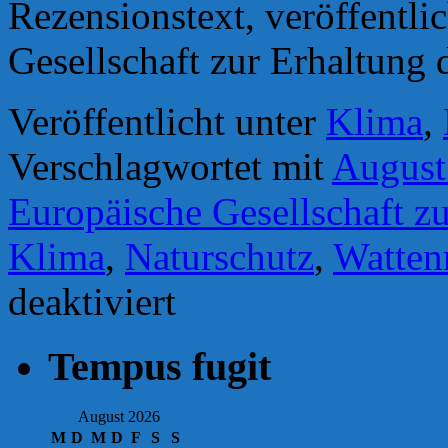
Rezensionstext, veröffentli
Gesellschaft zur Erhaltung
Veröffentlicht unter
Klima
,
Verschlagwortet mit
August
Europäische Gesellschaft z
Klima
,
Naturschutz
,
Watten
für
deaktiviert
GEO-
Rezension:
Thema
Tempus fugit
Windenergie
-
´Gut
fürs
August 2026
Klima,
M
D
M
D
F
S
S