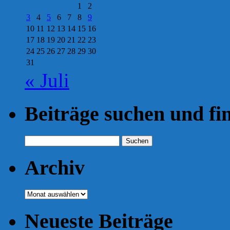
schlecht
1
2
für
3
4
5
6
7
8
9
die
Natur?
10
11
12
13
14
15
16
´
17
18
19
20
21
22
23
24
25
26
27
28
29
30
31
« Juli
Beiträge suchen und fi
Suchen
nach:
Archiv
Archiv
Neueste Beiträge