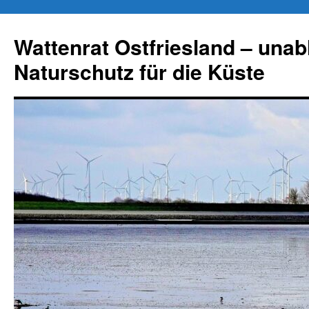
Zum
Inhalt
Wattenrat Ostfriesland – una
springen
Naturschutz für die Küste