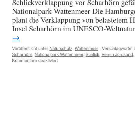
Schlickverklappung vor Scharhörn gefä
Nationalpark Wattenmeer Die Hamburg
plant die Verklappung von belastetem H
Insel Scharhörn im UNESCO-Weltnatu
→
Veröffentlicht unter
Naturschutz
,
Wattenmeer
|
Verschlagwortet 
Scharhörn
,
Nationalpark Wattenmeer
,
Schlick
,
Verein Jordsand
für
Kommentare deaktiviert
Verein
Jordsand:
Geplante
Schlickverklappung
vor
Scharhörn
gefährdet
gesamten
Nationalpark
Wattenmeer