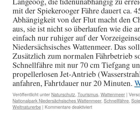
Langeoog, die tidenunabhängig zu errei
mit der Spiekerooger Fähre dauert ca. 
Abhängigkeit von der Flut macht den 
aus, sie ist nicht so überlaufen wie die a
einfach nur ruhiger auf der Vorzeigeins
Niedersächsisches Wattenmeer. Das soll
Zusätzlich zum normalen Fährbetrieb so
Schnellfähre mit nur 70 cm Tiefgang u
propellerlosen Jet-Antrieb (Wasserstrahl
anfahren, Fahrtdauer nur 20 Minuten.
W
Veröffentlicht unter
Naturschutz
,
Tourismus
,
Wattenmeer
|
Versc
Nationalpark Niedersächsisches Wattenmeer
,
Schnellfähre
,
Spi
für
Weltnaturerbe
|
Kommentare deaktiviert
Mit
der
Schnellfähre
und
Jet-