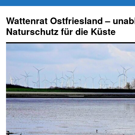
Zum
Inhalt
Wattenrat Ostfriesland – una
springen
Naturschutz für die Küste