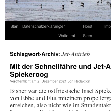
Start
Datenschutzerklärung
Der
Horst
Imp
Wattenrat
Stern
Jet-Antrieb
Schlagwort-Archiv:
Mit der Schnellfähre und Jet-
Spiekeroog
Veröffentlicht am
2. Dezember 2021
von
Redaktion
Bisher war die ostfriesische Insel Spie
von Ebbe und Flut miteinem propellerge
erreichen, also nicht wie im Stundentak