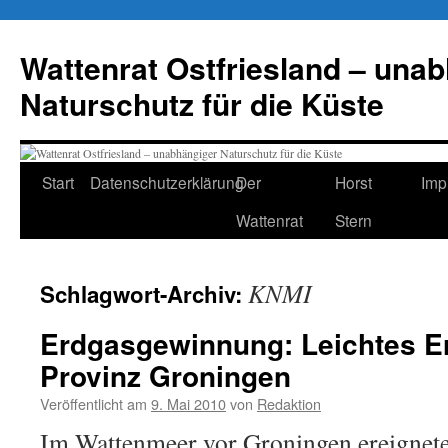
Zum
Inhalt
Wattenrat Ostfriesland – una
springen
Naturschutz für die Küste
Start
Datenschutzerklärung
Der
Horst
Imp
Wattenrat
Stern
KNMI
Schlagwort-Archiv:
Erdgasgewinnung: Leichtes E
Provinz Groningen
Veröffentlicht am
9. Mai 2010
von
Redaktion
Im Wattenmeer vor Groningen ereignete 