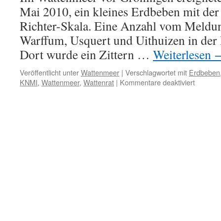
Mai 2010, ein kleines Erdbeben mit der 
Richter-Skala. Eine Anzahl vom Meldu
Warffum, Usquert und Uithuizen in der
Dort wurde ein Zittern …
Weiterlesen
Veröffentlicht unter
Wattenmeer
|
Verschlagwortet mit
Erdbeben
für
KNMI
,
Wattenmeer
,
Wattenrat
|
Kommentare deaktiviert
Erdgasg
Leichtes
Erdbeb
in
der
Provinz
Groning