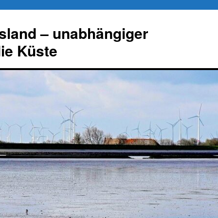
esland – unabhängiger
die Küste