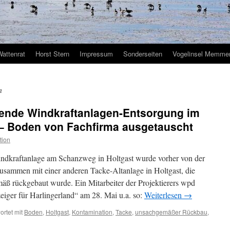
Wattenrat
Horst Stern
Impressum
Sonderseiten
Vogelinsel Memmer
n
ende Windkraftanlagen-Entsorgung im
– Boden von Fachfirma ausgetauscht
tion
ndkraftanlage am Schanzweg in Holtgast wurde vorher von der
usammen mit einer anderen Tacke-Altanlage in Holtgast, die
mäß rückgebaut wurde. Ein Mitarbeiter der Projektierers wpd
eiger für Harlingerland“ am 28. Mai u.a. so:
Weiterlesen
→
rtet mit
Boden
,
Holtgast
,
Kontamination
,
Tacke
,
unsachgemäßer Rückbau
,
ür
achtrag