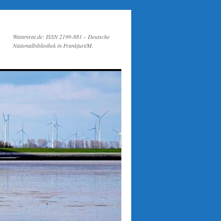
Wattenrat.de: ISSN 2199-881 – Deutsche
Nationalbibliothek in Frankfurt/M.