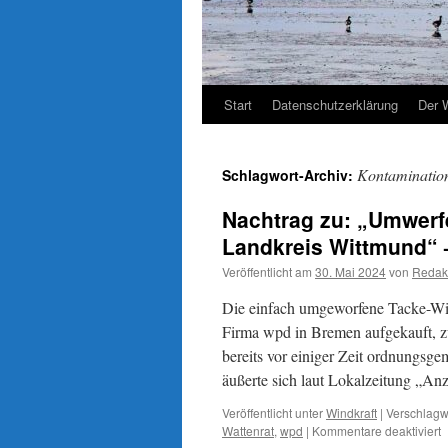
Start
Datenschutzerklärung
Der 
Kontaminatio
Schlagwort-Archiv:
Nachtrag zu: „Umwerf
Landkreis Wittmund“ 
Veröffentlicht am
30. Mai 2024
von
Redak
Die einfach umgeworfene Tacke-Wi
Firma wpd in Bremen aufgekauft, z
bereits vor einiger Zeit ordnungsge
äußerte sich laut Lokalzeitung „Anz
Veröffentlicht unter
Windkraft
|
Verschlagwo
f
Wattenrat
,
wpd
|
Kommentare deaktiviert
N