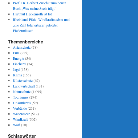
Prof. Dr. Herbert Zucchi: zum neuen
Buch „Was meine Seele trägt“
Hartmut Heckenroth ist tot
Rheinland-Pfalz: Windkraftausbau und
„die Zahl tolerierbarer getöteter
Fledermäuse“
Themenbereiche
Artenschutz
(78)
Ems
(225)
Energie
(54)
Fischerei
(34)
Jagd
(158)
Klima
(155)
Küstenschutz
(67)
Landwirtschaft
(131)
Naturschutz
(1.095)
Tourismus
(294)
Unsortiertes
(59)
Verbände
(251)
Wattenmeer
(512)
Windkraft
(502)
Wolf
(10)
Schlagwörter