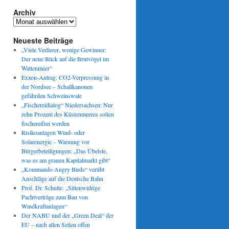
Archiv
Archiv
Neueste Beiträge
„Viele Verlierer, wenige Gewinner:
Der neue Blick auf die Brutvögel im
Wattenmeer“
Exxon-Antrag: CO2-Verpressung in
der Nordsee – Schallkanonen
gefährden Schweinswale
„Fischereidialog“ Niedersachsen: Nur
zehn Prozent des Küstenmeeres sollen
fischereifrei werden
Risikoanlagen Wind- oder
Solarenergie – Warnung vor
Bürgerbeteiligungen: „Das Übelste,
was es am grauen Kapitalmarkt gibt“
„Kommando Angry Birds“ verübt
Anschläge auf die Deutsche Bahn
Prof. Dr. Schulte: „Sittenwidrige
Pachtverträge zum Bau von
Windkraftanlagen“
Der NABU und der „Green Deal“ der
EU – nach allen Seiten offen