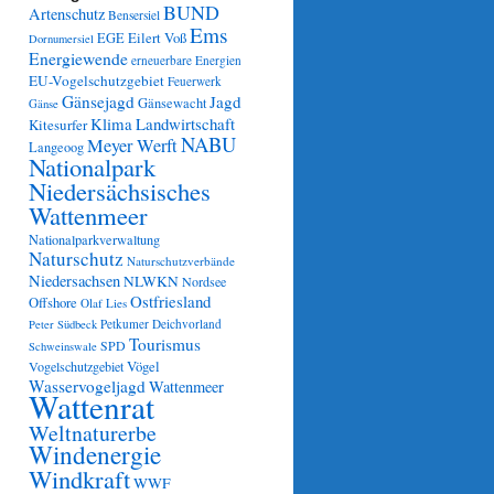
BUND
Artenschutz
Bensersiel
Ems
Eilert Voß
EGE
Dornumersiel
Energiewende
erneuerbare Energien
EU-Vogelschutzgebiet
Feuerwerk
Gänsejagd
Jagd
Gänsewacht
Gänse
Klima
Landwirtschaft
Kitesurfer
NABU
Meyer Werft
Langeoog
Nationalpark
Niedersächsisches
Wattenmeer
Nationalparkverwaltung
Naturschutz
Naturschutzverbände
Niedersachsen
NLWKN
Nordsee
Ostfriesland
Offshore
Olaf Lies
Petkumer Deichvorland
Peter Südbeck
Tourismus
SPD
Schweinswale
Vögel
Vogelschutzgebiet
Wasservogeljagd
Wattenmeer
Wattenrat
Weltnaturerbe
Windenergie
Windkraft
WWF