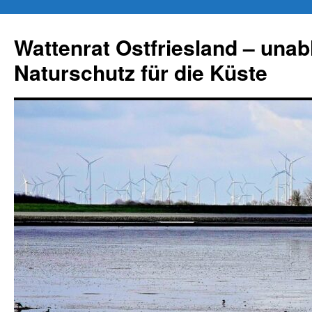
Zum
Inhalt
Wattenrat Ostfriesland – una
springen
Naturschutz für die Küste