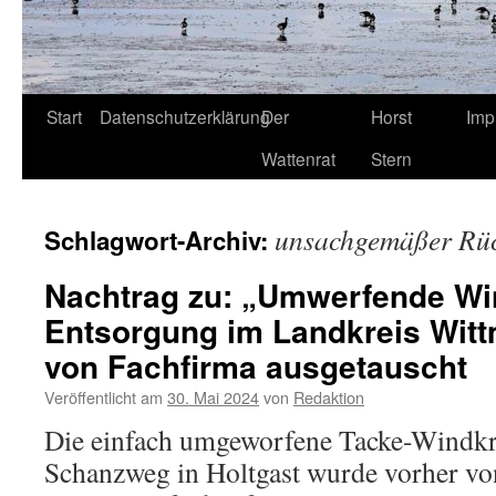
Start
Datenschutzerklärung
Der
Horst
Imp
Wattenrat
Stern
unsachgemäßer Rü
Schlagwort-Archiv:
Nachtrag zu: „Umwerfende Wi
Entsorgung im Landkreis Wit
von Fachfirma ausgetauscht
Veröffentlicht am
30. Mai 2024
von
Redaktion
Die einfach umgeworfene Tacke-Windkr
Schanzweg in Holtgast wurde vorher vo