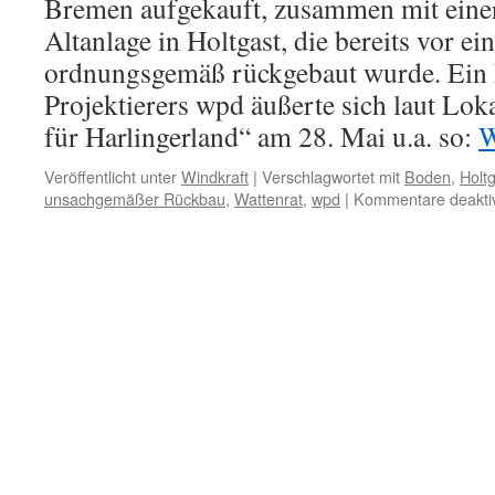
Bremen aufgekauft, zusammen mit eine
Altanlage in Holtgast, die bereits vor ein
ordnungsgemäß rückgebaut wurde. Ein M
Projektierers wpd äußerte sich laut Lok
für Harlingerland“ am 28. Mai u.a. so:
W
Veröffentlicht unter
Windkraft
|
Verschlagwortet mit
Boden
,
Holt
unsachgemäßer Rückbau
,
Wattenrat
,
wpd
|
Kommentare deaktiv