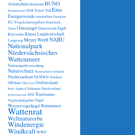
BUND
Artenschutz
Bensersiel
Ems
Eilert Voß
EGE
Dornumersiel
Energiewende
erneuerbare Energien
EU-Vogelschutzgebiet
Feuerwerk
Gänsejagd
Jagd
Gänsewacht
Gänse
Klima
Landwirtschaft
Kitesurfer
NABU
Meyer Werft
Langeoog
Nationalpark
Niedersächsisches
Wattenmeer
Nationalparkverwaltung
Naturschutz
Naturschutzverbände
Niedersachsen
NLWKN
Nordsee
Ostfriesland
Offshore
Olaf Lies
Petkumer Deichvorland
Peter Südbeck
Tourismus
SPD
Schweinswale
Vögel
Vogelschutzgebiet
Wasservogeljagd
Wattenmeer
Wattenrat
Weltnaturerbe
Windenergie
Windkraft
WWF