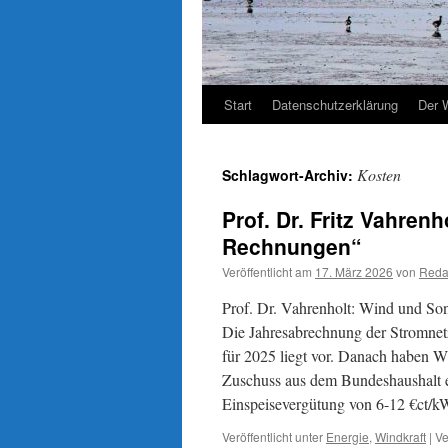
Start
Datenschutzerklärung
Der 
Kosten
Schlagwort-Archiv:
Prof. Dr. Fritz Vahren
Rechnungen“
Veröffentlicht am
17. März 2026
von
Reda
Prof. Dr. Vahrenholt: Wind und Son
Die Jahresabrechnung der Stromnetz
für 2025 liegt vor. Danach haben Wi
Zuschuss aus dem Bundeshaushalt e
Einspeisevergütung von 6-12 €ct/k
Veröffentlicht unter
Energie
,
Windkraft
|
Ve