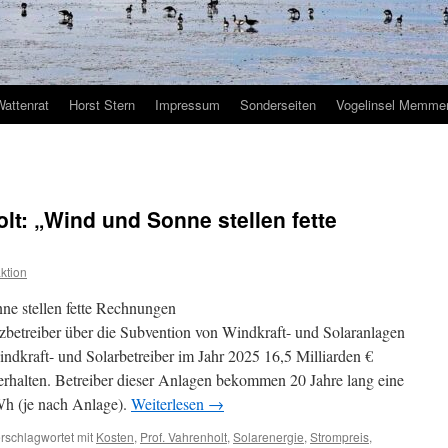
Wattenrat
Horst Stern
Impressum
Sonderseiten
Vogelinsel Memmer
holt: „Wind und Sonne stellen fette
ktion
ne stellen fette Rechnungen
betreiber über die Subvention von Windkraft- und Solaranlagen
ndkraft- und Solarbetreiber im Jahr 2025 16,5 Milliarden €
rhalten. Betreiber dieser Anlagen bekommen 20 Jahre lang eine
Wh (je nach Anlage).
Weiterlesen
→
rschlagwortet mit
Kosten
,
Prof. Vahrenholt
,
Solarenergie
,
Strompreis
,