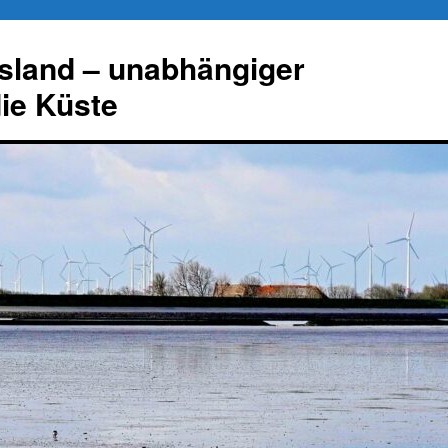
esland – unabhängiger
die Küste