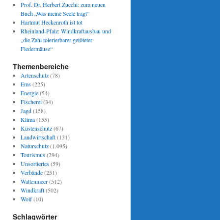
Prof. Dr. Herbert Zucchi: zum neuen
Buch „Was meine Seele trägt“
Hartmut Heckenroth ist tot
Rheinland-Pfalz: Windkraftausbau und
„die Zahl tolerierbarer getöteter
Fledermäuse“
Themenbereiche
Artenschutz
(78)
Ems
(225)
Energie
(54)
Fischerei
(34)
Jagd
(158)
Klima
(155)
Küstenschutz
(67)
Landwirtschaft
(131)
Naturschutz
(1.095)
Tourismus
(294)
Unsortiertes
(59)
Verbände
(251)
Wattenmeer
(512)
Windkraft
(502)
Wolf
(10)
Schlagwörter