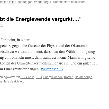
für
tellen fette Rechnungen
,
Windenergie
|
Kommentare deaktiviert
Prof.
Dr.
Fritz
habt die Energiewende vergurkt….“
Vahrenholt:
„Wind
ion
und
Sonne
stellen
 Ihr meint, in einem
fette
etenz, gegen die Gesetze der Physik und der Ökonomie
Rechnungen“
wischt zu werden. Ihr meint, dass man den Wählern nur genug
g eintrommeln muss, dann zahlt der kleine Mann willig seine
onten der Umwelt-Investitionsmillionäre ein, und ein guter Teil
eim Finanzminister hängen.
Weiterlesen
→
chlagwortet mit
DSGS e.V.
,
EEG
,
Energiewende
,
Kosten
,
Solarenergie
,
für
ntare deaktiviert
„Liebe
Politiker,
Ihr
habt
die
Energiewende