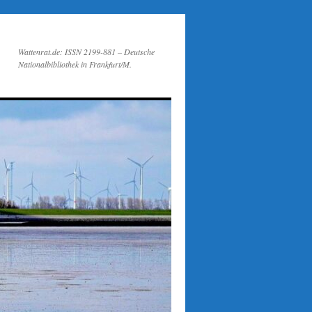
Wattenrat.de: ISSN 2199-881 – Deutsche
Nationalbibliothek in Frankfurt/M.