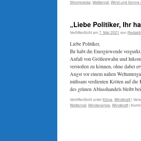
Strompreise
,
Wattenrat
,
Wind und Sonne s
„Liebe Politiker, Ihr 
Veröffentlicht am
7. Mai 2021
von
Redakt
Liebe Politiker,
Ihr habt die Energiewende vergurkt.
Anfall von Größenwahn und Inkomp
verstoßen zu können, ohne dabei er
Angst vor einem nahen Weltuntergan
mühsam verdienten Kröten auf die K
des grünen Ablasshandels bleibt b
Veröffentlicht unter
Klima
,
Windkraft
|
Vers
Wattenrat
,
Windenergie
,
Windkraft
|
Komme