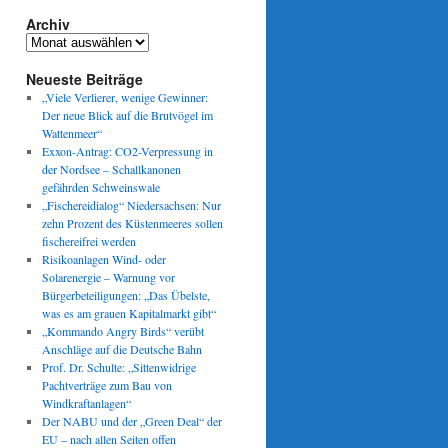
Archiv
Archiv
Neueste Beiträge
„Viele Verlierer, wenige Gewinner:
Der neue Blick auf die Brutvögel im
Wattenmeer“
Exxon-Antrag: CO2-Verpressung in
der Nordsee – Schallkanonen
gefährden Schweinswale
„Fischereidialog“ Niedersachsen: Nur
zehn Prozent des Küstenmeeres sollen
fischereifrei werden
Risikoanlagen Wind- oder
Solarenergie – Warnung vor
Bürgerbeteiligungen: „Das Übelste,
was es am grauen Kapitalmarkt gibt“
„Kommando Angry Birds“ verübt
Anschläge auf die Deutsche Bahn
Prof. Dr. Schulte: „Sittenwidrige
Pachtverträge zum Bau von
Windkraftanlagen“
Der NABU und der „Green Deal“ der
EU – nach allen Seiten offen