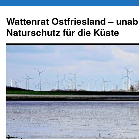
Zum
Inhalt
Wattenrat Ostfriesland – una
springen
Naturschutz für die Küste