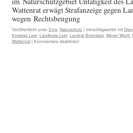
im Naturschutzgebiet Untätigkeit des L
Wattenrat erwägt Strafanzeige gegen L
wegen Rechtsbeugung
Veröffentlicht unter
Ems
,
Naturschutz
|
Verschlagwortet mit
Disn
Kreistag Leer
,
Landkreis Leer
,
Landrat Bramlage
,
Meyer Werft
,
für
Wattenrat
|
Kommentare deaktiviert
Ems:
Feuerwerk
auf
„Disney
Dream“,
Schlagabtausch
im
Leeraner
Kreistag