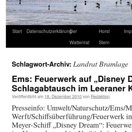
Start
Datenschutzerklärung
Der
Horst
Imp
Wattenrat
Stern
Landrat Bramlage
Schlagwort-Archiv:
Ems: Feuerwerk auf „Disney 
Schlagabtausch im Leeraner K
Veröffentlicht am
18. Dezember 2010
von
Redaktion
Presseinfo: Umwelt/Naturschutz/Ems/M
Werft/Schiffsüberführung/Feuerwerk i
Meyer-Schiff „Disney Dream“: Feuerwe