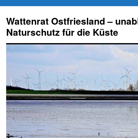
Zum
Inhalt
Wattenrat Ostfriesland – una
springen
Naturschutz für die Küste