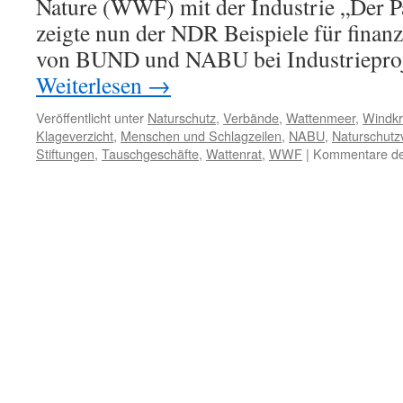
Nature (WWF) mit der Industrie „Der 
zeigte nun der NDR Beispiele für finanz
von BUND und NABU bei Industrieproj
Weiterlesen
→
Veröffentlicht unter
Naturschutz
,
Verbände
,
Wattenmeer
,
Windkr
Klageverzicht
,
Menschen und Schlagzeilen
,
NABU
,
Naturschutz
Stiftungen
,
Tauschgeschäfte
,
Wattenrat
,
WWF
|
Kommentare dea