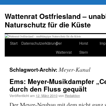
Zum
Inhalt
Wattenrat Ostfriesland – una
springen
Naturschutz für die Küste
Start
Datenschutzerklärung
Der
Horst
Imp
Wattenrat
Stern
Meyer-Kanal
Schlagwort-Archiv:
Ems: Meyer-Musikdampfer „Cel
durch den Fluss gequält
Veröffentlicht am
12. März 2010
von
Redaktion
Der Meyer-Neubau mit dem nicht ganz 