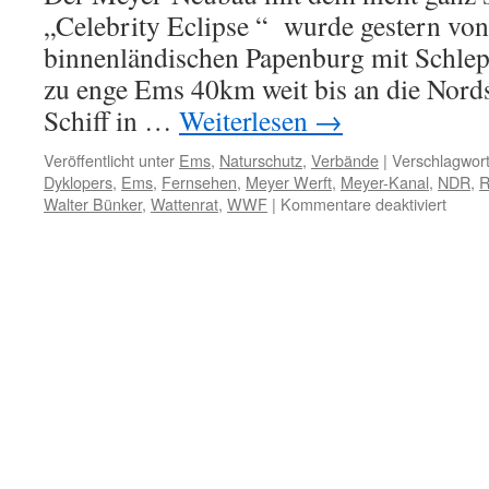
„Celebrity Eclipse “ wurde gestern vo
binnenländischen Papenburg mit Schlepp
zu enge Ems 40km weit bis an die Nords
Schiff in …
Weiterlesen
→
Veröffentlicht unter
Ems
,
Naturschutz
,
Verbände
|
Verschlagwort
Dyklopers
,
Ems
,
Fernsehen
,
Meyer Werft
,
Meyer-Kanal
,
NDR
,
R
für
Walter Bünker
,
Wattenrat
,
WWF
|
Kommentare deaktiviert
Ems:
Meyer
Musik
„Celeb
Eclips
durch
den
Fluss
gequä